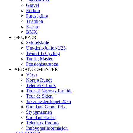
Gravel
Enduro
Parasykling
Triathlon
E-sport
BMX
GRUPPER
Sykkelskole
Ungdom-Junior-U23
Team LB Cycling
Tur og Master
Pensjonistgruppa
ARRANGEMENTER
Våryr
Norsjø Rundt
Telemark Tours
Tour of Norway for kids
Tour de Skien
Jokermesterskapet 2026
Grenland Grand Prix
Styggmannen
Grenlandskross
Telemark Enduro
Innbyggerinformasjon