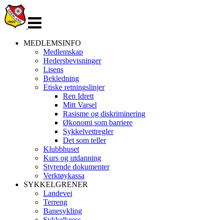
Veksle
navigasjon
MEDLEMSINFO
Medlemskap
Hedersbevisninger
Lisens
Bekledning
Etiske retningslinjer
Ren Idrett
Mitt Varsel
Rasisme og diskriminering
Økonomi som barriere
Sykkelvettregler
Det som teller
Klubbhuset
Kurs og utdanning
Styrende dokumenter
Verktøykassa
SYKKELGRENER
Landevei
Terreng
Banesykling
Sykkelkross