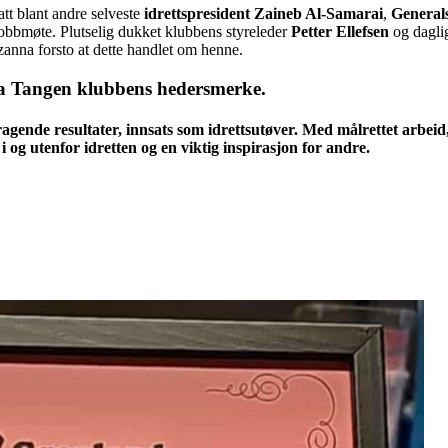
t blant andre selveste
idrettspresident Zaineb Al-Samarai
,
Generals
 jobbmøte. Plutselig dukket klubbens styreleder
Petter Ellefsen
og dagli
zanna forsto at dette handlet om henne.
 Tangen klubbens hedersmerke
.
gende resultater, innsats som idrettsutøver.
Med målrettet arbeid,
 i og utenfor idretten
og en viktig inspirasjon for andre.