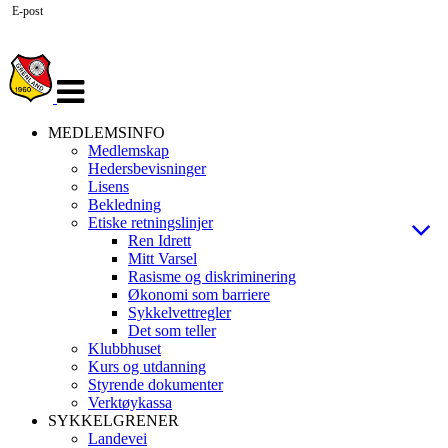
E-post
Veksle
navigasjon
MEDLEMSINFO
Medlemskap
Hedersbevisninger
Lisens
Bekledning
Etiske retningslinjer
Ren Idrett
Mitt Varsel
Rasisme og diskriminering
Økonomi som barriere
Sykkelvettregler
Det som teller
Klubbhuset
Kurs og utdanning
Styrende dokumenter
Verktøykassa
SYKKELGRENER
Landevei