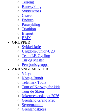
Terreng
Banesykling
Sykkelkross
Gravel
Enduro
Parasykling
Triathlon
E-sport
BMX
GRUPPER
Sykkelskole
Ungdom-Junior-U23
Team LB Cycling
Tur og Master
Pensjonistgruppa
ARRANGEMENTER
Våryr
Norsjø Rundt
Telemark Tours
Tour of Norway for kids
Tour de Skien
Jokermesterskapet 2026
Grenland Grand Prix
Styggmannen
Grenlandskross