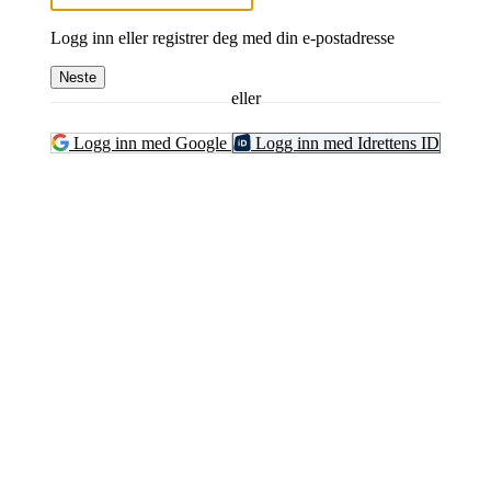
Logg inn eller registrer deg med din e-postadresse
Neste
eller
Logg inn med Google
Logg inn med Idrettens ID
Grenland Sykleklubb
Gamle Bjørntvedtveg 11 C, 3734 Skien
Org. nr.: 871 322 902