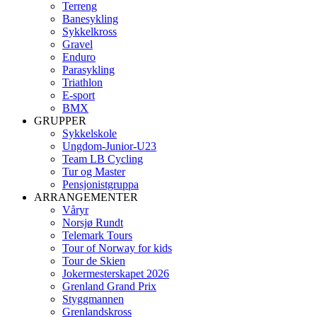
Terreng
Banesykling
Sykkelkross
Gravel
Enduro
Parasykling
Triathlon
E-sport
BMX
GRUPPER
Sykkelskole
Ungdom-Junior-U23
Team LB Cycling
Tur og Master
Pensjonistgruppa
ARRANGEMENTER
Våryr
Norsjø Rundt
Telemark Tours
Tour of Norway for kids
Tour de Skien
Jokermesterskapet 2026
Grenland Grand Prix
Styggmannen
Grenlandskross