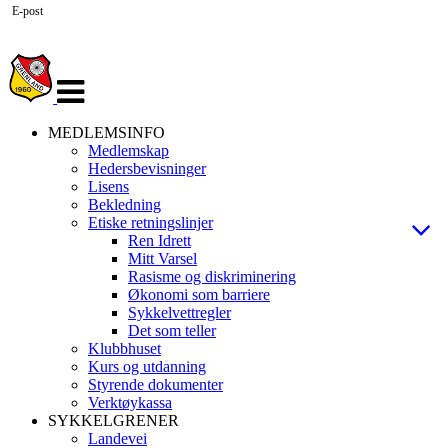
E-post
Veksle
navigasjon
MEDLEMSINFO
Medlemskap
Hedersbevisninger
Lisens
Bekledning
Etiske retningslinjer
Ren Idrett
Mitt Varsel
Rasisme og diskriminering
Økonomi som barriere
Sykkelvettregler
Det som teller
Klubbhuset
Kurs og utdanning
Styrende dokumenter
Verktøykassa
SYKKELGRENER
Landevei