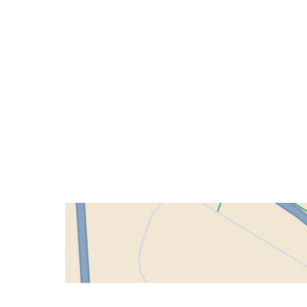
Grenland Sykleklubb
Gamle Bjørntvedtveg 11 C, 3734 Skien
Org. nr.: 871 322 902
+ 47 901 76 798
post@grenlandsk.no