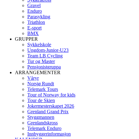
Gravel
Enduro
Parasykling
Triathlon
E-sport
BMX
GRUPPER
Sykkelskole
Ungdom-Junior-U23
Team LB Cycling
Tur og Master
Pensjonistgruppa
ARRANGEMENTER
Våryr
Norsjø Rundt
Telemark Tours
Tour of Norway for kids
Tour de Skien
Jokermesterskapet 2026
Grenland Grand Prix
Styggmannen
Grenlandskross
Telemark Enduro
Innbyggerinformasjon