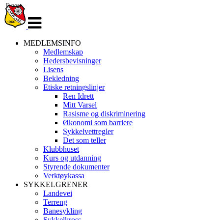
E-post
Veksle
navigasjon
MEDLEMSINFO
Medlemskap
Hedersbevisninger
Lisens
Bekledning
Etiske retningslinjer
Ren Idrett
Mitt Varsel
Rasisme og diskriminering
Økonomi som barriere
Sykkelvettregler
Det som teller
Klubbhuset
Kurs og utdanning
Styrende dokumenter
Verktøykassa
SYKKELGRENER
Landevei
Terreng
Banesykling
Sykkelkross