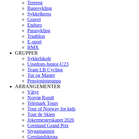
Terreng
Banesykling
Sykkelkross
Gravel
Enduro
Parasykling
Triathlon
E-sport
BMX
GRUPPER
Sykkelskole
Ungdom-Junior-U23
Team LB Cycling
Tur og Master
Pensjonistgruppa
ARRANGEMENTER
Våryr
Norsjø Rundt
Telemark Tours
Tour of Norway for kids
Tour de Skien
Jokermesterskapet 2026
Grenland Grand Prix
Styggmannen
Grenlandskross