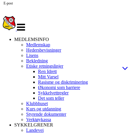
E-post
Veksle
navigasjon
MEDLEMSINFO
Medlemskap
Hedersbevisninger
Lisens
Bekledning
Etiske retningslinjer
Ren Idrett
Mitt Varsel
Rasisme og diskriminering
Økonomi som barriere
Sykkelvettregler
Det som teller
Klubbhuset
Kurs og utdanning
Styrende dokumenter
Verktøykassa
SYKKELGRENER
Landevei