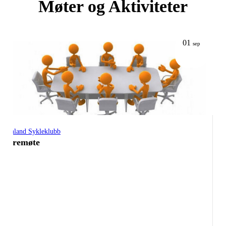
Møter og Aktiviteter
01
sep
Grenland Sykleklubb
Styremøte