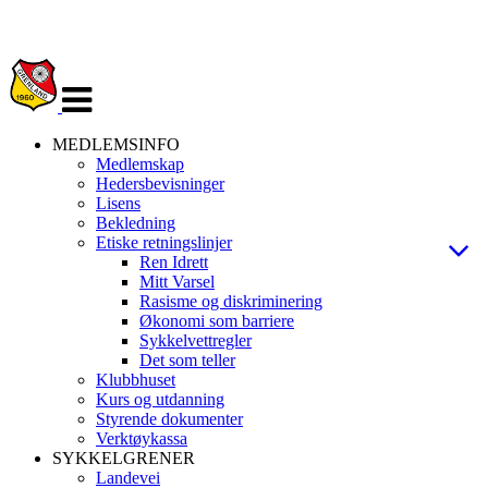
Veksle
navigasjon
MEDLEMSINFO
Medlemskap
Hedersbevisninger
Lisens
Bekledning
Etiske retningslinjer
Ren Idrett
Mitt Varsel
Rasisme og diskriminering
Økonomi som barriere
Sykkelvettregler
Det som teller
Klubbhuset
Kurs og utdanning
Styrende dokumenter
Verktøykassa
SYKKELGRENER
Landevei