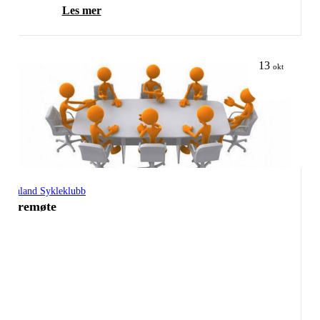
Les mer
13
okt
Grenland Sykleklubb
Styremøte