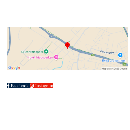
+ 47 901 76 798
post@grenlandsk.no
Facebook
Instagram