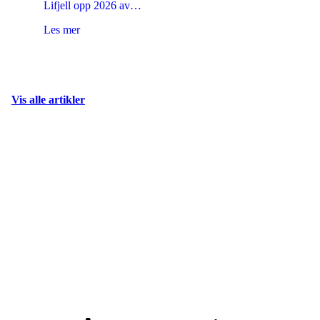
Lifjell opp 2026 av…
Les mer
Vis alle artikler
PÅ VEIEN MOT
NYE MÅL