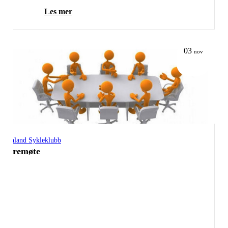
Les mer
03
nov
Grenland Sykleklubb
Styremøte