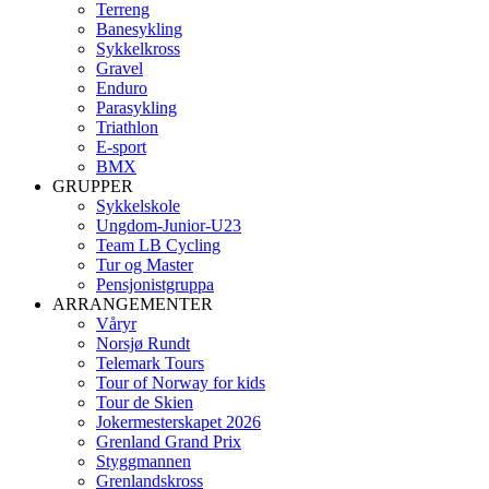
Terreng
Banesykling
Sykkelkross
Gravel
Enduro
Parasykling
Triathlon
E-sport
BMX
GRUPPER
Sykkelskole
Ungdom-Junior-U23
Team LB Cycling
Tur og Master
Pensjonistgruppa
ARRANGEMENTER
Våryr
Norsjø Rundt
Telemark Tours
Tour of Norway for kids
Tour de Skien
Jokermesterskapet 2026
Grenland Grand Prix
Styggmannen
Grenlandskross