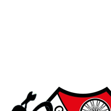
men til
Grenlandskro
Norgescup #3-4
10-11 oktober