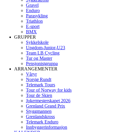
Gravel
Enduro
Parasykling
Triathlon
E-sport
BMX
GRUPPER
Sykkelskole
Ungdom-Junior-U23
Team LB Cycling
Tur og Master
Pensjonistgruppa
ARRANGEMENTER
Våryr
Norsjø Rundt
Telemark Tours
Tour of Norway for kids
Tour de Skien
Jokermesterskapet 2026
Grenland Grand Prix
Styggmannen
Grenlandskross
Telemark Enduro
Innbyggerinformasjon