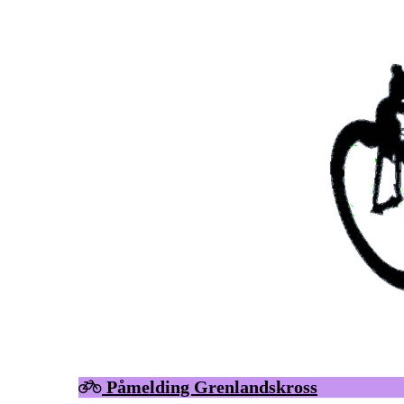
Påmelding Grenlandskross