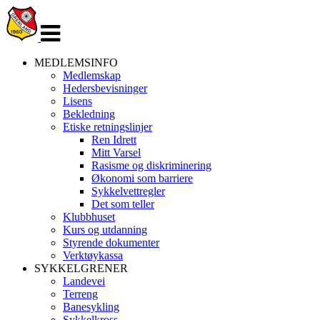
Veksle
navigasjon
MEDLEMSINFO
Medlemskap
Hedersbevisninger
Lisens
Bekledning
Etiske retningslinjer
Ren Idrett
Mitt Varsel
Rasisme og diskriminering
Økonomi som barriere
Sykkelvettregler
Det som teller
Klubbhuset
Kurs og utdanning
Styrende dokumenter
Verktøykassa
SYKKELGRENER
Landevei
Terreng
Banesykling
Sykkelkross