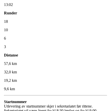
13:02
Runder
18
10
6
3
Distanse
57,6 km
32,0 km
19,2 km
9,6 km
Startnummer
Utlevering av startnummer skjer i sekretariatet før rittene.
Sekretariatet vil være åpent fra kl 8:30 lørdag og fra kl 9.00