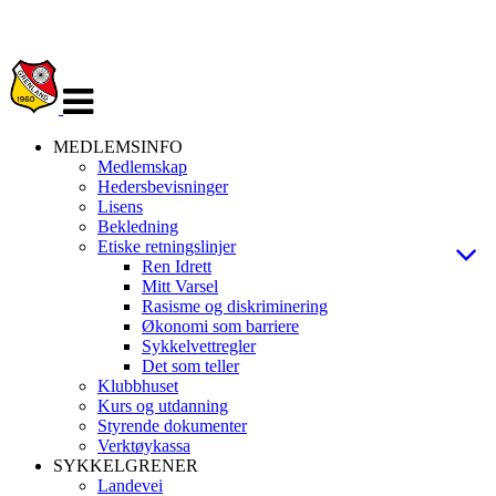
Veksle
navigasjon
MEDLEMSINFO
Medlemskap
Hedersbevisninger
Lisens
Bekledning
Etiske retningslinjer
Ren Idrett
Mitt Varsel
Rasisme og diskriminering
Økonomi som barriere
Sykkelvettregler
Det som teller
Klubbhuset
Kurs og utdanning
Styrende dokumenter
Verktøykassa
SYKKELGRENER
Landevei