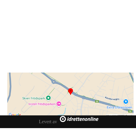
Grenland Sykleklubb
Gamle Bjørntvedtveg 11 C, 3734 Skien
Org. nr.: 871 322 902
+ 47 901 76 798
post@grenlandsk.no
Levert av
Facebook
Instagram