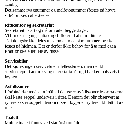
søndag.
Det samme ryggnummer og målfotonummer (festes på høyre
side) brukes i alle øvelser.
Rittkontor og sekretariat
Sekretariat i start og målområdet begge dager.
Vi bruker engangs tidtakingsbrikker til alle tre rittene.
Tidtakingsbrikke deles ut sammen med startnummer, og skal
festes på hjelmen. Det er derfor ikke behov for å ta med egen
Emit-brikke eller leie av disse.
Servicebiler
Det kjøres ingen servicebiler i fellesstarten, men det blir
servicedepot i andre sving etter start/mål og i bakken halvveis i
løypen.
Avfallssoner
I forbindelse med start/mål vil det være avfallssoner hvor rytterne
skal kaste søppel underveis i rittet. Dersom det blir observert at
ryttere kaster søppel utenom disse i løypa vil rytteren bli tatt ut av
rittet.
Toalett
Mobile toalett finnes ved start/målområde