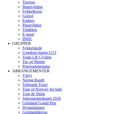
Terreng
Banesykling
Sykkelkross
Gravel
Enduro
Parasykling
Triathlon
E-sport
BMX
GRUPPER
Sykkelskole
Ungdom-Junior-U23
Team LB Cycling
Tur og Master
Pensjonistgruppa
ARRANGEMENTER
Våryr
Norsjø Rundt
Telemark Tours
Tour of Norway for kids
Tour de Skien
Jokermesterskapet 2026
Grenland Grand Prix
Styggmannen
Grenlandskross