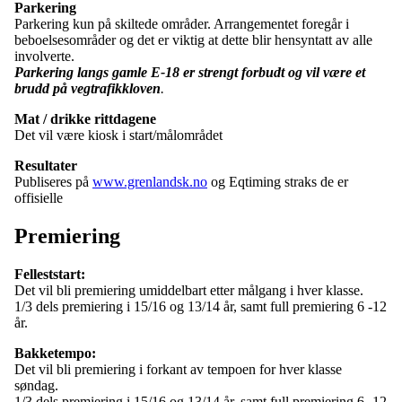
Parkering
Parkering kun på skiltede områder. Arrangementet foregår i
beboelsesområder og det er viktig at dette blir hensyntatt av alle
involverte.
Parkering langs gamle E-18 er strengt forbudt og vil være et
brudd på vegtrafikkloven
.
Mat / drikke rittdagene
Det vil være kiosk i start/målområdet
Resultater
Publiseres på
www.grenlandsk.no
og Eqtiming straks de er
offisielle
Premiering
Felleststart:
Det vil bli premiering umiddelbart etter
målgang i hver klasse.
1/3 dels premiering i 15/16 og 13/14 år, samt full premiering 6 -12
år.
Bakketempo:
Det vil bli premiering i forkant av tempoen for hver klasse
søndag.
1/3 dels premiering i 15/16 og 13/14 år, samt full premiering 6 -12