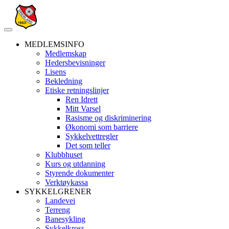
Veksle
navigasjon
MEDLEMSINFO
Medlemskap
Hedersbevisninger
Lisens
Bekledning
Etiske retningslinjer
Ren Idrett
Mitt Varsel
Rasisme og diskriminering
Økonomi som barriere
Sykkelvettregler
Det som teller
Klubbhuset
Kurs og utdanning
Styrende dokumenter
Verktøykassa
SYKKELGRENER
Landevei
Terreng
Banesykling
Sykkelkross