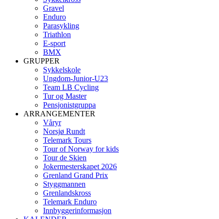
Gravel
Enduro
Parasykling
Triathlon
E-sport
BMX
GRUPPER
Sykkelskole
Ungdom-Junior-U23
Team LB Cycling
Tur og Master
Pensjonistgruppa
ARRANGEMENTER
Våryr
Norsjø Rundt
Telemark Tours
Tour of Norway for kids
Tour de Skien
Jokermesterskapet 2026
Grenland Grand Prix
Styggmannen
Grenlandskross
Telemark Enduro
Innbyggerinformasjon