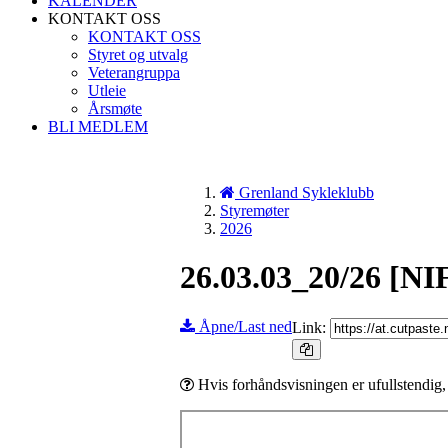
KALENDER
KONTAKT OSS
KONTAKT OSS
Styret og utvalg
Veterangruppa
Utleie
Årsmøte
BLI MEDLEM
Grenland Sykleklubb
Styremøter
2026
26.03.03_20/26 [NIF
Åpne/Last ned
Link:
Hvis forhåndsvisningen er ufullstendig,