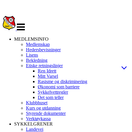
Veksle
navigasjon
MEDLEMSINFO
Medlemskap
Hedersbevisninger
Lisens
Bekledning
Etiske retningslinjer
Ren Idrett
Mitt Varsel
Rasisme og diskriminering
Økonomi som barriere
Sykkelvettregler
Det som teller
Klubbhuset
Kurs og utdanning
Styrende dokumenter
Verktøykassa
SYKKELGRENER
Landevei