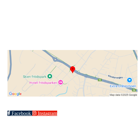
Gamle Bjørntvedtveg 11 C, 3734 Skien
Org. nr.: 871 322 902
+ 47 901 76 798
post@grenlandsk.no
Facebook
Instagram