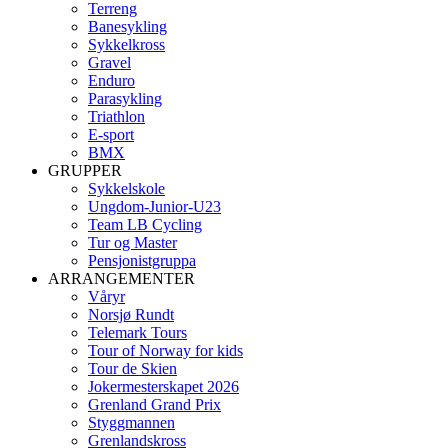
Terreng
Banesykling
Sykkelkross
Gravel
Enduro
Parasykling
Triathlon
E-sport
BMX
GRUPPER
Sykkelskole
Ungdom-Junior-U23
Team LB Cycling
Tur og Master
Pensjonistgruppa
ARRANGEMENTER
Våryr
Norsjø Rundt
Telemark Tours
Tour of Norway for kids
Tour de Skien
Jokermesterskapet 2026
Grenland Grand Prix
Styggmannen
Grenlandskross