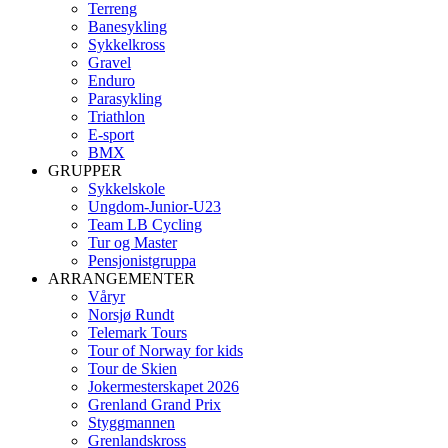
Terreng
Banesykling
Sykkelkross
Gravel
Enduro
Parasykling
Triathlon
E-sport
BMX
GRUPPER
Sykkelskole
Ungdom-Junior-U23
Team LB Cycling
Tur og Master
Pensjonistgruppa
ARRANGEMENTER
Våryr
Norsjø Rundt
Telemark Tours
Tour of Norway for kids
Tour de Skien
Jokermesterskapet 2026
Grenland Grand Prix
Styggmannen
Grenlandskross