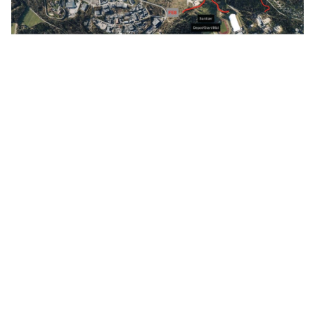
Grenland Sykleklubb
Gamle Bjørntvedtveg 11 C, 3734 Skien