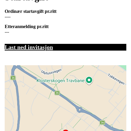
Ordinær startavgift pr.ritt
----
Etteranmelding pr.ritt
---
Last ned invitasjon