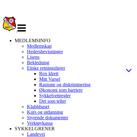
Veksle
navigasjon
MEDLEMSINFO
Medlemskap
Hedersbevisninger
Lisens
Bekledning
Etiske retningslinjer
Ren Idrett
Mitt Varsel
Rasisme og diskriminering
Økonomi som barriere
Sykkelvettregler
Det som teller
Klubbhuset
Kurs og utdanning
Styrende dokumenter
Verktøykassa
SYKKELGRENER
Landevei