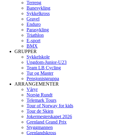
Terreng
Banesykling
Sykkelkross
Gravel
Enduro
Parasykling
Triathlon
E-sport
BMX
GRUPPER
Sykkelskole
Ungdom-Junior-U23
Team LB Cycling
Tur og Master
Pensjonistgruppa
ARRANGEMENTER
Våryr
Norsjø Rundt
Telemark Tours
Tour of Norway for kids
Tour de Skien
Jokermesterskapet 2026
Grenland Grand Prix
Styggmannen
Grenlandskross