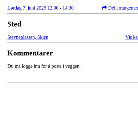
Lørdag 7. juni 2025 12:00 - 14:30
Del arrangeme
Sted
Stevneplassen, Skien
Vis ka
Kommentarer
Du må logge inn for å poste i veggen.
Grenland Sykleklubb
Gamle Bjørntvedtveg 11 C, 3734 Skien
Org. nr.: 871 322 902