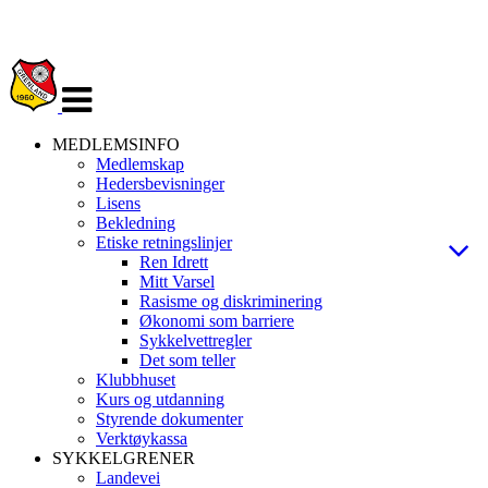
Veksle
navigasjon
MEDLEMSINFO
Medlemskap
Hedersbevisninger
Lisens
Bekledning
Etiske retningslinjer
Ren Idrett
Mitt Varsel
Rasisme og diskriminering
Økonomi som barriere
Sykkelvettregler
Det som teller
Klubbhuset
Kurs og utdanning
Styrende dokumenter
Verktøykassa
SYKKELGRENER
Landevei