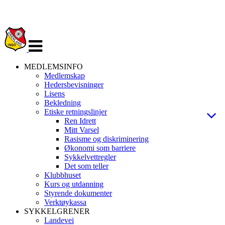
Veksle
navigasjon
MEDLEMSINFO
Medlemskap
Hedersbevisninger
Lisens
Bekledning
Etiske retningslinjer
Ren Idrett
Mitt Varsel
Rasisme og diskriminering
Økonomi som barriere
Sykkelvettregler
Det som teller
Klubbhuset
Kurs og utdanning
Styrende dokumenter
Verktøykassa
SYKKELGRENER
Landevei