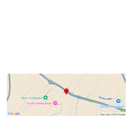
Grenland Sykleklubb
Gamle Bjørntvedtveg 11 C, 3734 Skien
Org. nr.: 871 322 902
+ 47 901 76 798
post@grenlandsk.no