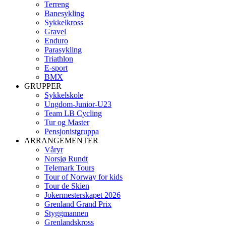
Terreng
Banesykling
Sykkelkross
Gravel
Enduro
Parasykling
Triathlon
E-sport
BMX
GRUPPER
Sykkelskole
Ungdom-Junior-U23
Team LB Cycling
Tur og Master
Pensjonistgruppa
ARRANGEMENTER
Våryr
Norsjø Rundt
Telemark Tours
Tour of Norway for kids
Tour de Skien
Jokermesterskapet 2026
Grenland Grand Prix
Styggmannen
Grenlandskross