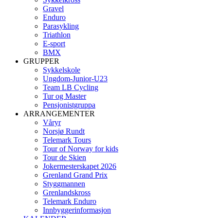
Gravel
Enduro
Parasykling
Triathlon
E-sport
BMX
GRUPPER
Sykkelskole
Ungdom-Junior-U23
Team LB Cycling
Tur og Master
Pensjonistgruppa
ARRANGEMENTER
Våryr
Norsjø Rundt
Telemark Tours
Tour of Norway for kids
Tour de Skien
Jokermesterskapet 2026
Grenland Grand Prix
Styggmannen
Grenlandskross
Telemark Enduro
Innbyggerinformasjon