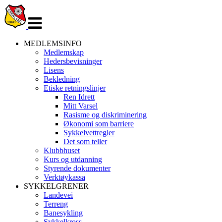
Veksle
navigasjon
MEDLEMSINFO
Medlemskap
Hedersbevisninger
Lisens
Bekledning
Etiske retningslinjer
Ren Idrett
Mitt Varsel
Rasisme og diskriminering
Økonomi som barriere
Sykkelvettregler
Det som teller
Klubbhuset
Kurs og utdanning
Styrende dokumenter
Verktøykassa
SYKKELGRENER
Landevei
Terreng
Banesykling
Sykkelkross