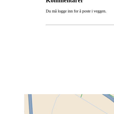
Kommentarer
Du må logge inn for å poste i veggen.
Grenland Sykleklubb
Gamle Bjørntvedtveg 11 C, 3734 Skien
Org. nr.: 871 322 902
+ 47 901 76 798
post@grenlandsk.no