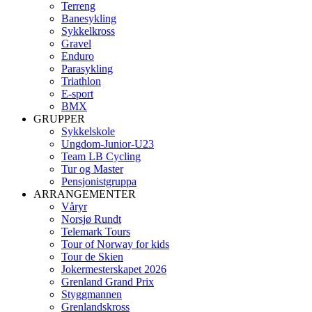
Terreng
Banesykling
Sykkelkross
Gravel
Enduro
Parasykling
Triathlon
E-sport
BMX
GRUPPER
Sykkelskole
Ungdom-Junior-U23
Team LB Cycling
Tur og Master
Pensjonistgruppa
ARRANGEMENTER
Våryr
Norsjø Rundt
Telemark Tours
Tour of Norway for kids
Tour de Skien
Jokermesterskapet 2026
Grenland Grand Prix
Styggmannen
Grenlandskross