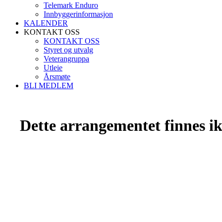
Telemark Enduro
Innbyggerinformasjon
KALENDER
KONTAKT OSS
KONTAKT OSS
Styret og utvalg
Veterangruppa
Utleie
Årsmøte
BLI MEDLEM
Dette arrangementet finnes ikk
Grenland Sykleklubb
Gamle Bjørntvedtveg 11 C, 3734 Skien