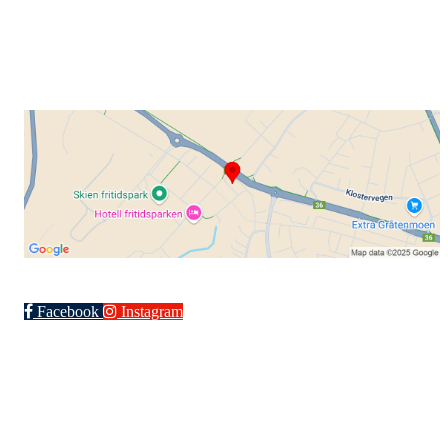
Org. nr.: 871 322 902
+ 47 901 76 798
post@grenlandsk.no
Facebook
Instagram