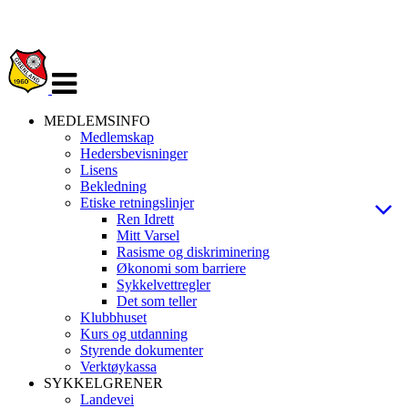
Veksle
navigasjon
MEDLEMSINFO
Medlemskap
Hedersbevisninger
Lisens
Bekledning
Etiske retningslinjer
Ren Idrett
Mitt Varsel
Rasisme og diskriminering
Økonomi som barriere
Sykkelvettregler
Det som teller
Klubbhuset
Kurs og utdanning
Styrende dokumenter
Verktøykassa
SYKKELGRENER
Landevei