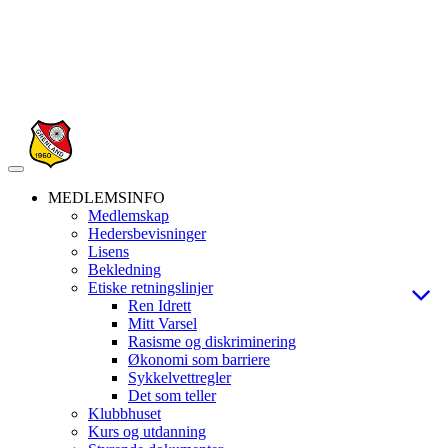
Veksle
navigasjon
MEDLEMSINFO
Medlemskap
Hedersbevisninger
Lisens
Bekledning
Etiske retningslinjer
Ren Idrett
Mitt Varsel
Rasisme og diskriminering
Økonomi som barriere
Sykkelvettregler
Det som teller
Klubbhuset
Kurs og utdanning