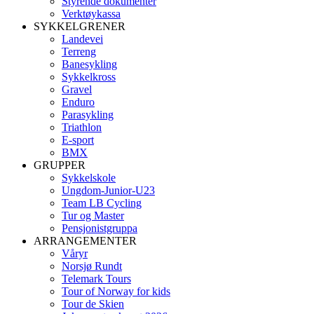
Styrende dokumenter
Verktøykassa
SYKKELGRENER
Landevei
Terreng
Banesykling
Sykkelkross
Gravel
Enduro
Parasykling
Triathlon
E-sport
BMX
GRUPPER
Sykkelskole
Ungdom-Junior-U23
Team LB Cycling
Tur og Master
Pensjonistgruppa
ARRANGEMENTER
Våryr
Norsjø Rundt
Telemark Tours
Tour of Norway for kids
Tour de Skien