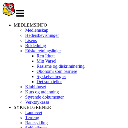
Veksle
navigasjon
MEDLEMSINFO
Medlemskap
Hedersbevisninger
Lisens
Bekledning
Etiske retningslinjer
Ren Idrett
Mitt Varsel
Rasisme og diskriminering
Økonomi som barriere
Sykkelvettregler
Det som teller
Klubbhuset
Kurs og utdanning
Styrende dokumenter
Verktøykassa
SYKKELGRENER
Landevei
Terreng
Banesykling
Sykkelkross