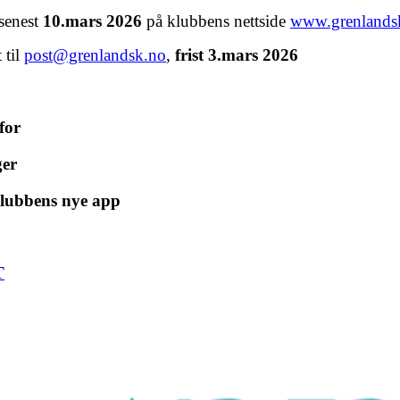
 senest
10
.mars 2026
på klubbens nettside
www.grenlands
 til
post@grenlandsk.no
,
frist 3.mars 2026
for
ger
klubbens nye app
T