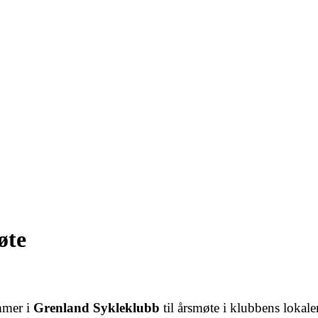
øte
mmer i
Grenland Sykleklubb
til årsmøte i klubbens lokal