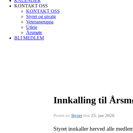
KALENDER
KONTAKT OSS
KONTAKT OSS
Styret og utvalg
Veterangruppa
Utleie
Årsmøte
BLI MEDLEM
Innkalling til Årsm
Postet av
Styret
den
25. jan 2026
Styret innkaller herved alle medle