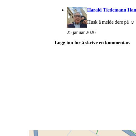
Harald Tiedemann Han
Husk å melde dere på ☺️
25 januar 2026
Logg inn for å skrive en kommentar.
Grenland Sykleklubb
Gamle Bjørntvedtveg 11 C, 3734 Skien
Org. nr.: 871 322 902
+ 47 901 76 798
post@grenlandsk.no