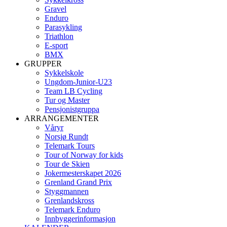
Gravel
Enduro
Parasykling
Triathlon
E-sport
BMX
GRUPPER
Sykkelskole
Ungdom-Junior-U23
Team LB Cycling
Tur og Master
Pensjonistgruppa
ARRANGEMENTER
Våryr
Norsjø Rundt
Telemark Tours
Tour of Norway for kids
Tour de Skien
Jokermesterskapet 2026
Grenland Grand Prix
Styggmannen
Grenlandskross
Telemark Enduro
Innbyggerinformasjon