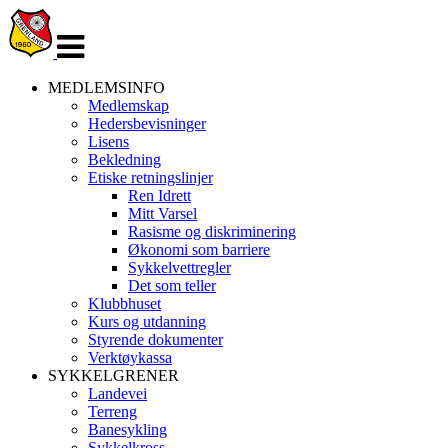
Veksle
navigasjon
MEDLEMSINFO
Medlemskap
Hedersbevisninger
Lisens
Bekledning
Etiske retningslinjer
Ren Idrett
Mitt Varsel
Rasisme og diskriminering
Økonomi som barriere
Sykkelvettregler
Det som teller
Klubbhuset
Kurs og utdanning
Styrende dokumenter
Verktøykassa
SYKKELGRENER
Landevei
Terreng
Banesykling
Sykkelkross