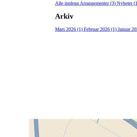
Alle innlegg
Arrangementer (3)
Nyheter (
Arkiv
Mars 2026 (1)
Februar 2026 (1)
Januar 20
Grenland Sykleklubb
Gamle Bjørntvedtveg 11 C, 3734 Skien
Org. nr.: 871 322 902
+ 47 901 76 798
post@grenlandsk.no