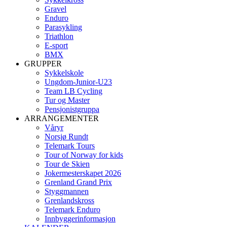
Gravel
Enduro
Parasykling
Triathlon
E-sport
BMX
GRUPPER
Sykkelskole
Ungdom-Junior-U23
Team LB Cycling
Tur og Master
Pensjonistgruppa
ARRANGEMENTER
Våryr
Norsjø Rundt
Telemark Tours
Tour of Norway for kids
Tour de Skien
Jokermesterskapet 2026
Grenland Grand Prix
Styggmannen
Grenlandskross
Telemark Enduro
Innbyggerinformasjon