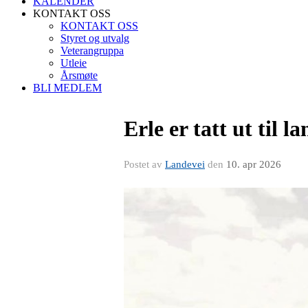
KALENDER
KONTAKT OSS
KONTAKT OSS
Styret og utvalg
Veterangruppa
Utleie
Årsmøte
BLI MEDLEM
Erle er tatt ut til 
Postet av
Landevei
den
10. apr 2026