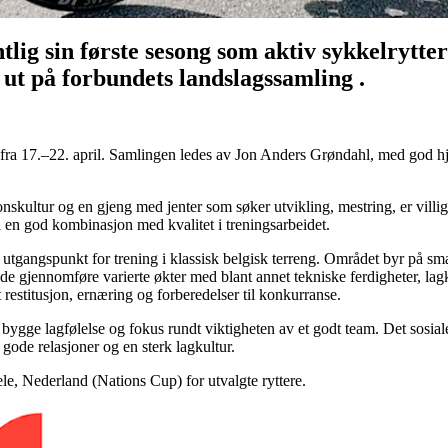
ig sin første sesong som aktiv sykkelrytter
 ut på forbundets landslagssamling .
gia fra 17.–22. april. Samlingen ledes av Jon Anders Grøndahl, med god
nskultur og en gjeng med jenter som søker utvikling, mestring, er villig
l en god kombinasjon med kvalitet i treningsarbeidet.
utgangspunkt for trening i klassisk belgisk terreng. Området byr på smal
e gjennomføre varierte økter med blant annet tekniske ferdigheter, lagkjø
t restitusjon, ernæring og forberedelser til konkurranse.
 bygge lagfølelse og fokus rundt viktigheten av et godt team. Det sosiale
le gode relasjoner og en sterk lagkultur.
le, Nederland (Nations Cup) for utvalgte ryttere.