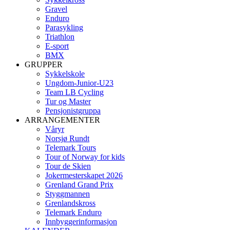
Gravel
Enduro
Parasykling
Triathlon
E-sport
BMX
GRUPPER
Sykkelskole
Ungdom-Junior-U23
Team LB Cycling
Tur og Master
Pensjonistgruppa
ARRANGEMENTER
Våryr
Norsjø Rundt
Telemark Tours
Tour of Norway for kids
Tour de Skien
Jokermesterskapet 2026
Grenland Grand Prix
Styggmannen
Grenlandskross
Telemark Enduro
Innbyggerinformasjon