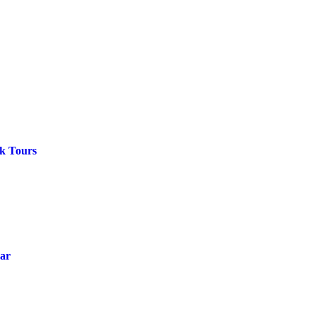
rk Tours
var