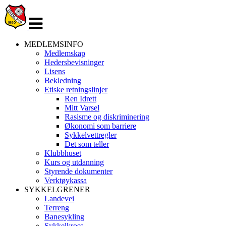
Veksle
navigasjon
MEDLEMSINFO
Medlemskap
Hedersbevisninger
Lisens
Bekledning
Etiske retningslinjer
Ren Idrett
Mitt Varsel
Rasisme og diskriminering
Økonomi som barriere
Sykkelvettregler
Det som teller
Klubbhuset
Kurs og utdanning
Styrende dokumenter
Verktøykassa
SYKKELGRENER
Landevei
Terreng
Banesykling
Sykkelkross