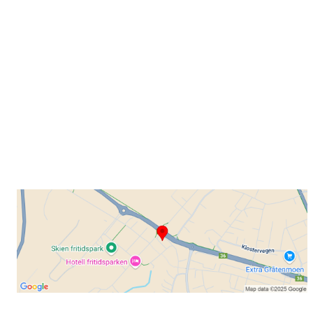
Grenland Sykleklubb
Gamle Bjørntvedtveg 11 C, 3734 Skien
Org. nr.: 871 322 902
+ 47 901 76 798
post@grenlandsk.no