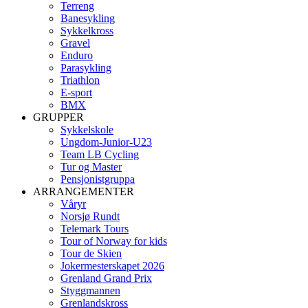
Terreng
Banesykling
Sykkelkross
Gravel
Enduro
Parasykling
Triathlon
E-sport
BMX
GRUPPER
Sykkelskole
Ungdom-Junior-U23
Team LB Cycling
Tur og Master
Pensjonistgruppa
ARRANGEMENTER
Våryr
Norsjø Rundt
Telemark Tours
Tour of Norway for kids
Tour de Skien
Jokermesterskapet 2026
Grenland Grand Prix
Styggmannen
Grenlandskross