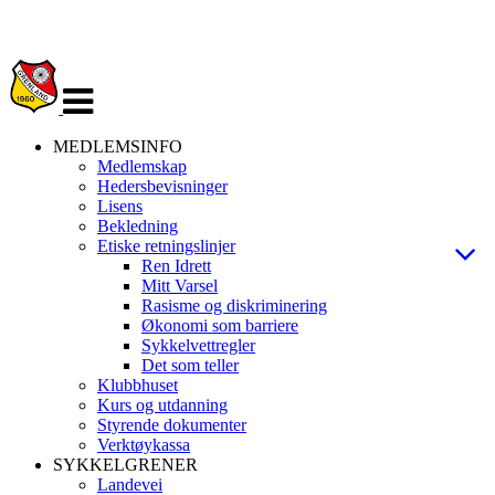
Veksle
navigasjon
MEDLEMSINFO
Medlemskap
Hedersbevisninger
Lisens
Bekledning
Etiske retningslinjer
Ren Idrett
Mitt Varsel
Rasisme og diskriminering
Økonomi som barriere
Sykkelvettregler
Det som teller
Klubbhuset
Kurs og utdanning
Styrende dokumenter
Verktøykassa
SYKKELGRENER
Landevei