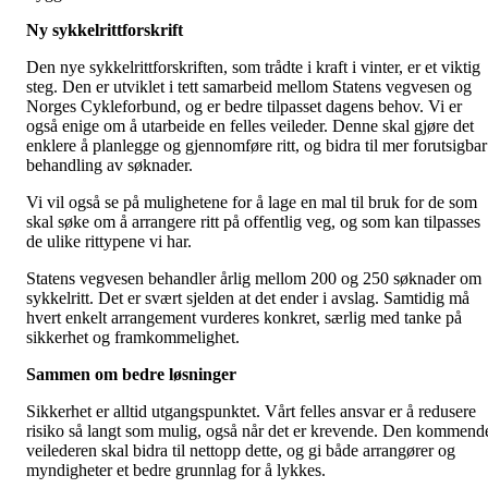
Ny sykkelrittforskrift
Den nye sykkelrittforskriften, som trådte i kraft i vinter, er et viktig
steg. Den er utviklet i tett samarbeid mellom Statens vegvesen og
Norges Cykleforbund, og er bedre tilpasset dagens behov. Vi er
også enige om å utarbeide en felles veileder. Denne skal gjøre det
enklere å planlegge og gjennomføre ritt, og bidra til mer forutsigbar
behandling av søknader.
Vi vil også se på mulighetene for å lage en mal til bruk for de som
skal søke om å arrangere ritt på offentlig veg, og som kan tilpasses
de ulike rittypene vi har.
Statens vegvesen behandler årlig mellom 200 og 250 søknader om
sykkelritt. Det er svært sjelden at det ender i avslag. Samtidig må
hvert enkelt arrangement vurderes konkret, særlig med tanke på
sikkerhet og framkommelighet.
Sammen om bedre løsninger
Sikkerhet er alltid utgangspunktet. Vårt felles ansvar er å redusere
risiko så langt som mulig, også når det er krevende. Den kommend
veilederen skal bidra til nettopp dette, og gi både arrangører og
myndigheter et bedre grunnlag for å lykkes.