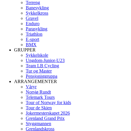
Terreng
Banesykling
Sykkelkross
Gravel
Enduro
Parasykling
Triathlon
E-sport
BMX
GRUPPER
Sykkelskole
Ungdom-Junior-U23
Team LB Cycling
Tur og Master
Pensjonistgruppa
ARRANGEMENTER
Våryr
Norsjø Rundt
Telemark Tours
Tour of Norway for kids
Tour de Skien
Jokermesterskapet 2026
Grenland Grand Prix
Styggmannen
Grenlandskross