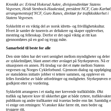
Kronikk av: Erlend Hoksrud Aakre, divisjonsdirektør Statens
Vegvesen, Heidi Stenbock-Haakestad, president NCF, Cato Karbøl
arrangementssjef NCF, Guro Ranes, direktør for trafikksikkerhet i
Statens Vegvesen.
Sykkelritt er en viktig del av norsk idretts- og frivillighetskultur.
Hvert år samler de tusenvis av deltakere og skaper opplevelser,
mestring og fellesskap. Derfor er det også viktig at ritt kan
gjennomføres på en god og trygg måte.
Samarbeid til beste for alle
Den siste tiden har det vært uenighet mellom myndigheter og deler
av sykkelmiljøet, blant annet etter avslaget på Styrkeprøven. Nå er
situasjonen en annen. På tirsdag var det et møte mellom Statens
vegvesen og Norges Cykleforbund. Gjennom dialog og oppfølging
av statsrådens initiativ jobber vi tettere sammen, og opplever en
felles forståelse av både utfordringer og muligheter. Styrkeprøven e
godkjent etter ny vurdering.
Sykkelritt arrangeres i et stadig mer krevende trafikkbilde. Økt
trafikk og høyere krav til sikkerhet gjør at både ryttere, trafikkvakte
publikum og andre trafikanter må ivaretas bedre enn før. Samtidig e
vi enige om retningen: Vi ønsker ikke færre ritt, men bedre og
tryggere ritt.