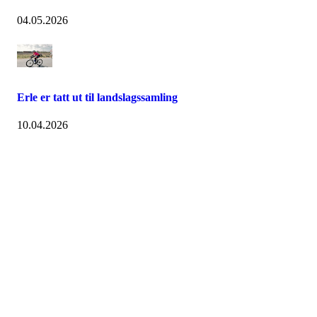
04.05.2026
Erle er tatt ut til landslagssamling
10.04.2026
Grenland Sykleklubb
Gamle Bjørntvedtveg 11 C, 3734 Skien
Org. nr.: 871 322 902
+ 47 901 76 798
post@grenlandsk.no