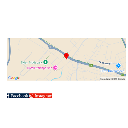
Gamle Bjørntvedtveg 11 C, 3734 Skien
Org. nr.: 871 322 902
+ 47 901 76 798
post@grenlandsk.no
Facebook
Instagram