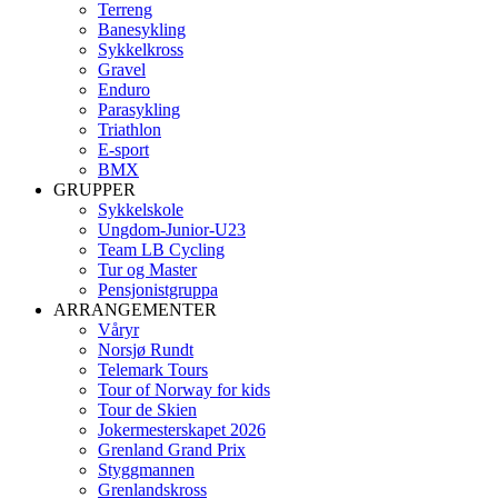
Terreng
Banesykling
Sykkelkross
Gravel
Enduro
Parasykling
Triathlon
E-sport
BMX
GRUPPER
Sykkelskole
Ungdom-Junior-U23
Team LB Cycling
Tur og Master
Pensjonistgruppa
ARRANGEMENTER
Våryr
Norsjø Rundt
Telemark Tours
Tour of Norway for kids
Tour de Skien
Jokermesterskapet 2026
Grenland Grand Prix
Styggmannen
Grenlandskross