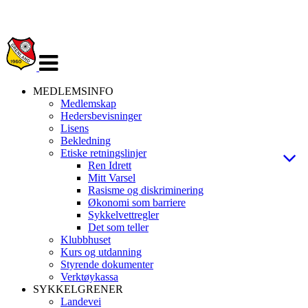
Veksle
navigasjon
MEDLEMSINFO
Medlemskap
Hedersbevisninger
Lisens
Bekledning
Etiske retningslinjer
Ren Idrett
Mitt Varsel
Rasisme og diskriminering
Økonomi som barriere
Sykkelvettregler
Det som teller
Klubbhuset
Kurs og utdanning
Styrende dokumenter
Verktøykassa
SYKKELGRENER
Landevei