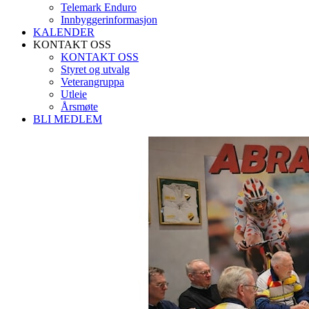
Telemark Enduro
Innbyggerinformasjon
KALENDER
KONTAKT OSS
KONTAKT OSS
Styret og utvalg
Veterangruppa
Utleie
Årsmøte
BLI MEDLEM