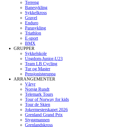
Terreng
Banesykling
Sykkelkross
Gravel
Enduro
Parasykling
Triathlon
E-sport
BMX
GRUPPER
Sykkelskole
Ungdom-Junior-U23
Team LB Cycling
Tur og Master
Pensjonistgruppa
ARRANGEMENTER
Våryr
Norsjø Rundt
Telemark Tours
Tour of Norway for kids
Tour de Skien
Jokermesterskapet 2026
Grenland Grand Prix
Styggmannen
Grenlandskross