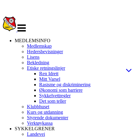
Veksle
navigasjon
MEDLEMSINFO
Medlemskap
Hedersbevisninger
Lisens
Bekledning
Etiske retningslinjer
Ren Idrett
Mitt Varsel
Rasisme og diskriminering
Økonomi som barriere
Sykkelvettregler
Det som teller
Klubbhuset
Kurs og utdanning
Styrende dokumenter
Verktøykassa
SYKKELGRENER
Landevei