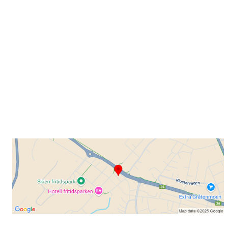
Grenland Sykleklubb
Gamle Bjørntvedtveg 11 C, 3734 Skien
Org. nr.: 871 322 902
+ 47 901 76 798
post@grenlandsk.no