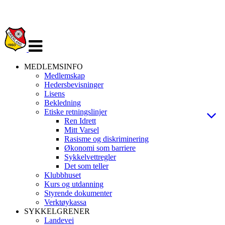
Veksle
navigasjon
MEDLEMSINFO
Medlemskap
Hedersbevisninger
Lisens
Bekledning
Etiske retningslinjer
Ren Idrett
Mitt Varsel
Rasisme og diskriminering
Økonomi som barriere
Sykkelvettregler
Det som teller
Klubbhuset
Kurs og utdanning
Styrende dokumenter
Verktøykassa
SYKKELGRENER
Landevei