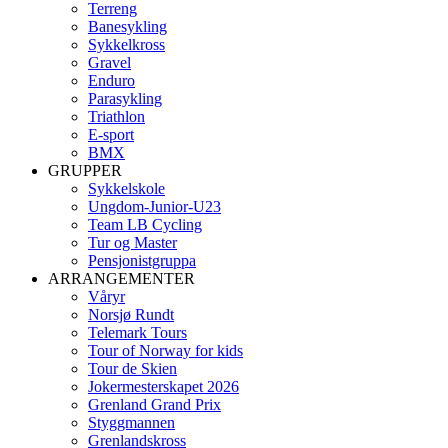
Terreng
Banesykling
Sykkelkross
Gravel
Enduro
Parasykling
Triathlon
E-sport
BMX
GRUPPER
Sykkelskole
Ungdom-Junior-U23
Team LB Cycling
Tur og Master
Pensjonistgruppa
ARRANGEMENTER
Våryr
Norsjø Rundt
Telemark Tours
Tour of Norway for kids
Tour de Skien
Jokermesterskapet 2026
Grenland Grand Prix
Styggmannen
Grenlandskross