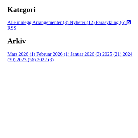
Kategori
Alle innlegg
Arrangementer (3)
Nyheter (12)
Parasykling (6)
RSS
Arkiv
Mars 2026 (1)
Februar 2026 (1)
Januar 2026 (3)
2025 (21)
2024
(39)
2023 (56)
2022 (3)
Grenland Sykleklubb
Gamle Bjørntvedtveg 11 C, 3734 Skien
Org. nr.: 871 322 902
+ 47 901 76 798
post@grenlandsk.no