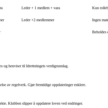
ra
Leder + 1 medlem + vara
Kun rolle
mer
Leder +2 medlemmer
Ingen mate
r
Beholdes e
s og henviser til Idrettstingets verdigrunnlag.
kelse av regelverk. Gjør fremtidige oppdateringer enklere.
ekte. Klubben slipper å oppdatere loven ved endringer.