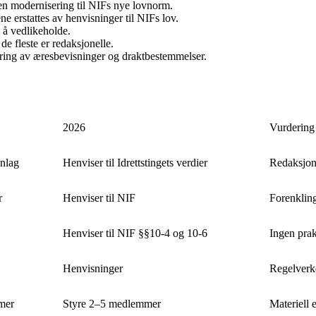
 en modernisering til NIFs nye lovnorm.
ne erstattes av henvisninger til NIFs lov.
 å vedlikeholde.
 de fleste er redaksjonelle.
dtering av æresbevisninger og draktbestemmelser.
2026
Vurdering
nnlag
Henviser til Idrettstingets verdier
Redaksjon
r
Henviser til NIF
Forenklin
Henviser til NIF §§10-4 og 10-6
Ingen prak
Henvisninger
Regelverke
mer
Styre 2–5 medlemmer
Materiell 