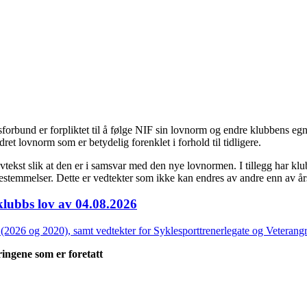
tsforbund er forpliktet til å følge NIF sin lovnorm og endre klubbens egne
dret lovnorm som er betydelig forenklet i forhold til tidligere.
ovtekst slik at den er i samsvar med den nye lovnormen. I tillegg har 
stemmelser. Dette er vedtekter som ikke kan endres av andre enn av
klubbs lov av 04.08.2026
2026 og 2020), samt vedtekter for Syklesporttrenerlegate og Veterang
ingene som er foretatt