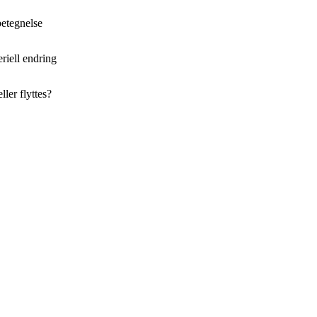
betegnelse
riell endring
ller flyttes?