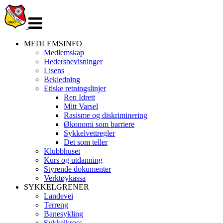
Veksle
navigasjon
MEDLEMSINFO
Medlemskap
Hedersbevisninger
Lisens
Bekledning
Etiske retningslinjer
Ren Idrett
Mitt Varsel
Rasisme og diskriminering
Økonomi som barriere
Sykkelvettregler
Det som teller
Klubbhuset
Kurs og utdanning
Styrende dokumenter
Verktøykassa
SYKKELGRENER
Landevei
Terreng
Banesykling
Sykkelkross