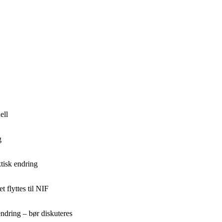
ell
g
tisk endring
t flyttes til NIF
endring – bør diskuteres