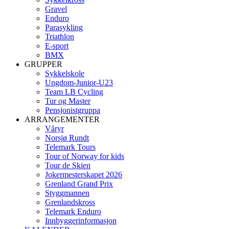
Gravel
Enduro
Parasykling
Triathlon
E-sport
BMX
GRUPPER
Sykkelskole
Ungdom-Junior-U23
Team LB Cycling
Tur og Master
Pensjonistgruppa
ARRANGEMENTER
Våryr
Norsjø Rundt
Telemark Tours
Tour of Norway for kids
Tour de Skien
Jokermesterskapet 2026
Grenland Grand Prix
Styggmannen
Grenlandskross
Telemark Enduro
Innbyggerinformasjon