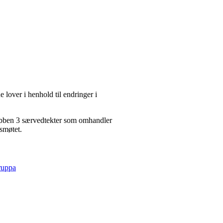
 lover i henhold til endringer i
klubben 3 særvedtekter som omhandler
 årsmøtet.
ruppa