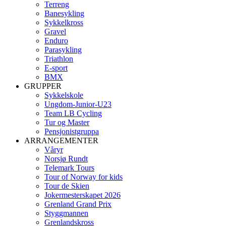
Terreng
Banesykling
Sykkelkross
Gravel
Enduro
Parasykling
Triathlon
E-sport
BMX
GRUPPER
Sykkelskole
Ungdom-Junior-U23
Team LB Cycling
Tur og Master
Pensjonistgruppa
ARRANGEMENTER
Våryr
Norsjø Rundt
Telemark Tours
Tour of Norway for kids
Tour de Skien
Jokermesterskapet 2026
Grenland Grand Prix
Styggmannen
Grenlandskross