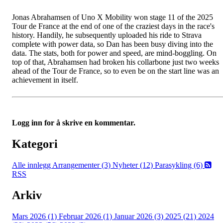
Jonas Abrahamsen of Uno X Mobility won stage 11 of the 2025
Tour de France at the end of one of the craziest days in the race's
history. Handily, he subsequently uploaded his ride to Strava
complete with power data, so Dan has been busy diving into the
data. The stats, both for power and speed, are mind-boggling. On
top of that, Abrahamsen had broken his collarbone just two weeks
ahead of the Tour de France, so to even be on the start line was an
achievement in itself.
Logg inn for å skrive en kommentar.
Kategori
Alle innlegg
Arrangementer (3)
Nyheter (12)
Parasykling (6)
RSS
Arkiv
Mars 2026 (1)
Februar 2026 (1)
Januar 2026 (3)
2025 (21)
2024