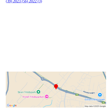
(39)
2023 (56)
2022 (3)
Grenland Sykleklubb
Gamle Bjørntvedtveg 11 C, 3734 Skien
Org. nr.: 871 322 902
+ 47 901 76 798
post@grenlandsk.no