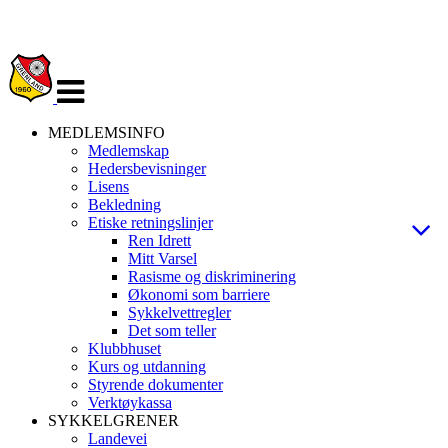
Veksle
navigasjon
MEDLEMSINFO
Medlemskap
Hedersbevisninger
Lisens
Bekledning
Etiske retningslinjer
Ren Idrett
Mitt Varsel
Rasisme og diskriminering
Økonomi som barriere
Sykkelvettregler
Det som teller
Klubbhuset
Kurs og utdanning
Styrende dokumenter
Verktøykassa
SYKKELGRENER
Landevei