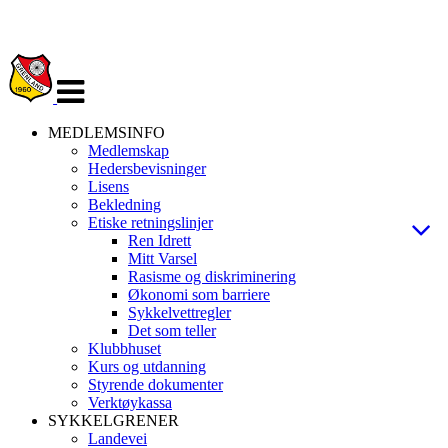
Veksle
navigasjon
MEDLEMSINFO
Medlemskap
Hedersbevisninger
Lisens
Bekledning
Etiske retningslinjer
Ren Idrett
Mitt Varsel
Rasisme og diskriminering
Økonomi som barriere
Sykkelvettregler
Det som teller
Klubbhuset
Kurs og utdanning
Styrende dokumenter
Verktøykassa
SYKKELGRENER
Landevei