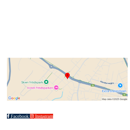
Grenland Sykleklubb
Gamle Bjørntvedtveg 11 C, 3734 Skien
Org. nr.: 871 322 902
+ 47 901 76 798
post@grenlandsk.no
Facebook
Instagram