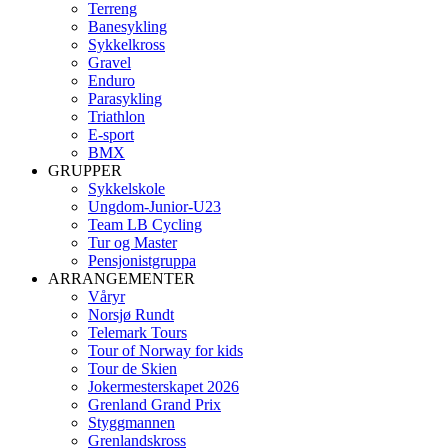
Terreng
Banesykling
Sykkelkross
Gravel
Enduro
Parasykling
Triathlon
E-sport
BMX
GRUPPER
Sykkelskole
Ungdom-Junior-U23
Team LB Cycling
Tur og Master
Pensjonistgruppa
ARRANGEMENTER
Våryr
Norsjø Rundt
Telemark Tours
Tour of Norway for kids
Tour de Skien
Jokermesterskapet 2026
Grenland Grand Prix
Styggmannen
Grenlandskross