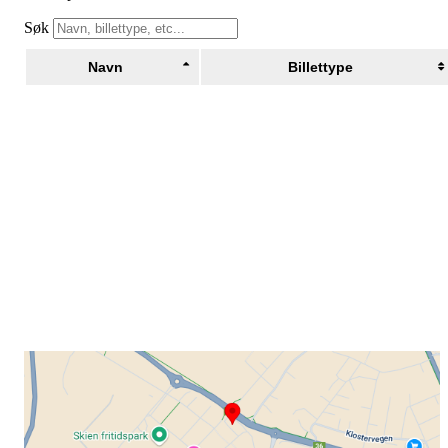
Søk
Navn
Billettype
Grenland Sykleklubb
Gamle Bjørntvedtveg 11 C, 3734 Skien
Org. nr.: 871 322 902
+ 47 901 76 798
post@grenlandsk.no