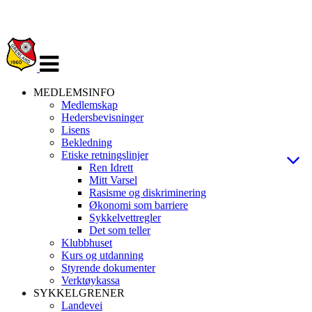
Veksle
navigasjon
MEDLEMSINFO
Medlemskap
Hedersbevisninger
Lisens
Bekledning
Etiske retningslinjer
Ren Idrett
Mitt Varsel
Rasisme og diskriminering
Økonomi som barriere
Sykkelvettregler
Det som teller
Klubbhuset
Kurs og utdanning
Styrende dokumenter
Verktøykassa
SYKKELGRENER
Landevei