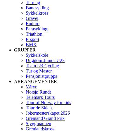
Terreng
Banesykling
Sykkelkross
Gravel
Enduro
Parasykling
Triathlon
E-sport
BMX
GRUPPER
Sykkelskole
Ungdom-Junior-U23
Team LB Cycling
Tur og Master
Pensjonistgruppa
ARRANGEMENTER
Våryr
Norsjø Rundt
Telemark Tours
Tour of Norway for kids
Tour de Skien
Jokermesterskapet 2026
Grenland Grand Prix
Styggmannen
Grenlandskross