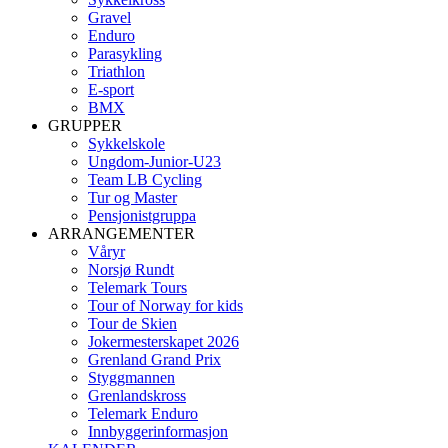
Gravel
Enduro
Parasykling
Triathlon
E-sport
BMX
GRUPPER
Sykkelskole
Ungdom-Junior-U23
Team LB Cycling
Tur og Master
Pensjonistgruppa
ARRANGEMENTER
Våryr
Norsjø Rundt
Telemark Tours
Tour of Norway for kids
Tour de Skien
Jokermesterskapet 2026
Grenland Grand Prix
Styggmannen
Grenlandskross
Telemark Enduro
Innbyggerinformasjon