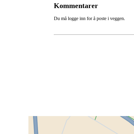
Kommentarer
Du må logge inn for å poste i veggen.
Grenland Sykleklubb
Gamle Bjørntvedtveg 11 C, 3734 Skien
Org. nr.: 871 322 902
+ 47 901 76 798
post@grenlandsk.no