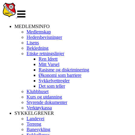
Veksle
navigasjon
MEDLEMSINFO
Medlemskap
Hedersbevisninger
Lisens
Bekledning
Etiske retningslinjer
Ren Idrett
Mitt Varsel
Rasisme og diskriminering
Økonomi som barriere
Sykkelvettregler
Det som teller
Klubbhuset
Kurs og utdanning
Styrende dokumenter
Verktøykassa
SYKKELGRENER
Landevei
Terreng
Banesykling
Sykkelkross