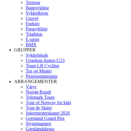
Terreng
Banesykling
Sykkelkross
Gravel
Enduro
Parasykling
Triathlon
E-sport
BMX
GRUPPER
Sykkelskole
Ungdom-Junior-U23
Team LB Cycling
Tur og Master
Pensjonistgruppa
ARRANGEMENTER
Våryr
Norsjø Rundt
Telemark Tours
Tour of Norway for kids
Tour de Skien
Jokermesterskapet 2026
Grenland Grand Prix
Styggmannen
Grenlandskross