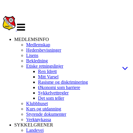
Veksle
navigasjon
MEDLEMSINFO
Medlemskap
Hedersbevisninger
Lisens
Bekledning
Etiske retningslinjer
Ren Idrett
Mitt Varsel
Rasisme og diskriminering
Økonomi som barriere
Sykkelvettregler
Det som teller
Klubbhuset
Kurs og utdanning
Styrende dokumenter
Verktøykassa
SYKKELGRENER
Landevei