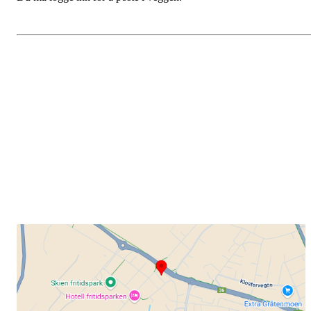
Grenland Sykleklubb
Gamle Bjørntvedtveg 11 C, 3734 Skien
Org. nr.: 871 322 902
+ 47 901 76 798
post@grenlandsk.no