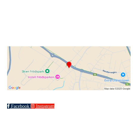
Gamle Bjørntvedtveg 11 C, 3734 Skien
Org. nr.: 871 322 902
+ 47 901 76 798
post@grenlandsk.no
Facebook
Instagram