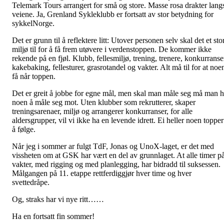
Telemark Tours arrangert for små og store. Masse rosa drakter lang
veiene. Ja, Grenland Sykleklubb er fortsatt av stor betydning for
sykkelNorge.
Det er grunn til å reflektere litt: Utover personen selv skal det et sto
miljø til for å få frem utøvere i verdenstoppen. De kommer ikke
rekende på en fjøl. Klubb, fellesmiljø, trening, trenere, konkurranse
kakebaking, fellesturer, grasrotandel og vakter. Alt må til for at noe
få når toppen.
Det er greit å jobbe for egne mål, men skal man måle seg må man 
noen å måle seg mot. Uten klubber som rekrutterer, skaper
treningsarenaer, miljø og arrangerer konkurranser, for alle
aldersgrupper, vil vi ikke ha en levende idrett. Ei heller noen topper
å følge.
Når jeg i sommer ar fulgt TdF, Jonas og UnoX-laget, er det med
vissheten om at GSK har vært en del av grunnlaget. At alle timer p
vakter, med rigging og med planlegging, har bidradd til suksessen.
Målgangen på 11. etappe rettferdiggjør hver time og hver
svettedråpe.
Og, straks har vi nye ritt……
Ha en fortsatt fin sommer!