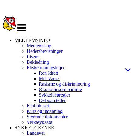
Veksle
navigasjon
MEDLEMSINFO
Medlemskap
Hedersbevisninger
Lisens
Bekledning
Etiske retningslinjer
Ren Idrett
Mitt Varsel
Rasisme og diskriminering
Økonomi som barriere
Sykkelvettregler
Det som teller
Klubbhuset
Kurs og utdanning
Styrende dokumenter
Verktøykassa
SYKKELGRENER
Landevei