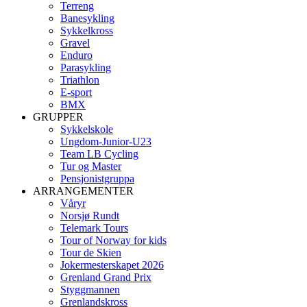
Terreng
Banesykling
Sykkelkross
Gravel
Enduro
Parasykling
Triathlon
E-sport
BMX
GRUPPER
Sykkelskole
Ungdom-Junior-U23
Team LB Cycling
Tur og Master
Pensjonistgruppa
ARRANGEMENTER
Våryr
Norsjø Rundt
Telemark Tours
Tour of Norway for kids
Tour de Skien
Jokermesterskapet 2026
Grenland Grand Prix
Styggmannen
Grenlandskross