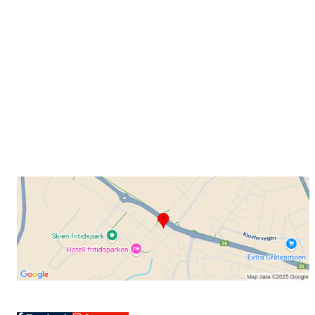
Grenland Sykleklubb
Gamle Bjørntvedtveg 11 C, 3734 Skien
Org. nr.: 871 322 902
+ 47 901 76 798
post@grenlandsk.no