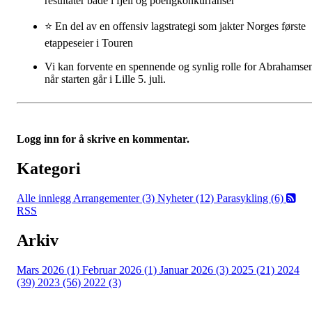
resultater både i fjell og poengkonkurranser
⭐ En del av en offensiv lagstrategi som jakter Norges første
etappeseier i Touren
Vi kan forvente en spennende og synlig rolle for Abrahamse
når starten går i Lille 5. juli.
Logg inn for å skrive en kommentar.
Kategori
Alle innlegg
Arrangementer (3)
Nyheter (12)
Parasykling (6)
RSS
Arkiv
Mars 2026 (1)
Februar 2026 (1)
Januar 2026 (3)
2025 (21)
2024
(39)
2023 (56)
2022 (3)