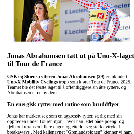
Jonas Abrahamsen tatt ut på Uno‑X-lage
til Tour de France
GSK og Skiens‑rytteren Jonas Abrahamsen (29)
er inkludert i
Uno‑X Mobility Cyclings
tropp som kjører Tour de France 2025.
Teamet ble det første laget til å offentliggjøre sin åtte ryttere, og
Abrahamsen er en av dem.
En energisk rytter med rutine som bruddflyer
Jonas har markert seg som en aggressiv rytter, særlig med sin
opptreden under Touren ifjor – hvor han ledet både poeng- og
fjellkonkurransen i flere dager, og etterlot seg sterk avtrykk i
breakaways . Med kallenavnet "Grenlandsplogen" kjenner vi ham