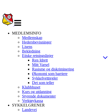
Veksle
navigasjon
MEDLEMSINFO
Medlemskap
Hedersbevisninger
Lisens
Bekledning
Etiske retningslinjer
Ren Idrett
Mitt Varsel
Rasisme og diskriminering
Økonomi som barriere
Sykkelvettregler
Det som teller
Klubbhuset
Kurs og utdanning
Styrende dokumenter
Verktøykassa
SYKKELGRENER
Landevei