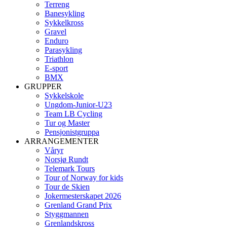
Terreng
Banesykling
Sykkelkross
Gravel
Enduro
Parasykling
Triathlon
E-sport
BMX
GRUPPER
Sykkelskole
Ungdom-Junior-U23
Team LB Cycling
Tur og Master
Pensjonistgruppa
ARRANGEMENTER
Våryr
Norsjø Rundt
Telemark Tours
Tour of Norway for kids
Tour de Skien
Jokermesterskapet 2026
Grenland Grand Prix
Styggmannen
Grenlandskross