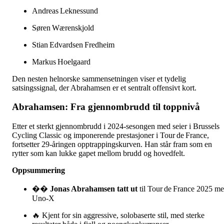
Andreas Leknessund
Søren Wærenskjold
Stian Edvardsen Fredheim
Markus Hoelgaard
Den nesten helnorske sammensetningen viser et tydelig
satsingssignal, der Abrahamsen er et sentralt offensivt kort.
Abrahamsen: Fra gjennombrudd til toppnivå
Etter et sterkt gjennombrudd i 2024-sesongen med seier i Brussels
Cycling Classic og imponerende prestasjoner i Tour de France,
fortsetter 29-åringen opptrappingskurven. Han står fram som en
rytter som kan lukke gapet mellom brudd og hovedfelt.
Oppsummering
��
Jonas Abrahamsen tatt ut
til Tour de France 2025 m
Uno‑X
🔥 Kjent for sin aggressive, solobaserte stil, med sterke