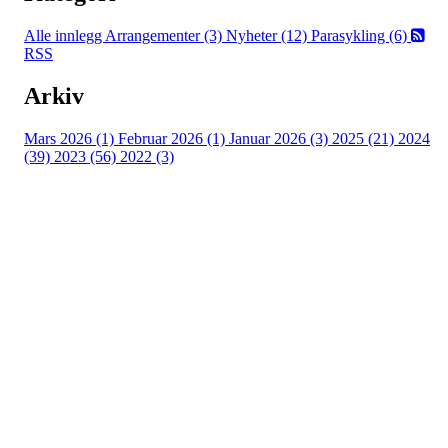
Alle innlegg
Arrangementer (3)
Nyheter (12)
Parasykling (6)
RSS
Arkiv
Mars 2026 (1)
Februar 2026 (1)
Januar 2026 (3)
2025 (21)
2024
(39)
2023 (56)
2022 (3)
Grenland Sykleklubb
Gamle Bjørntvedtveg 11 C, 3734 Skien
Org. nr.: 871 322 902
+ 47 901 76 798
post@grenlandsk.no