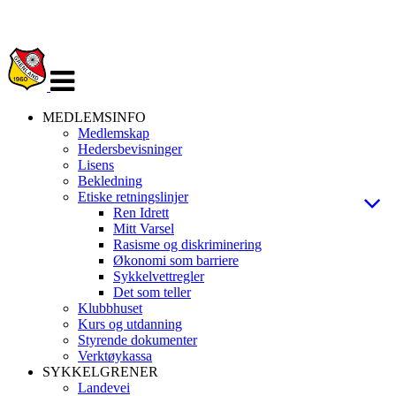
Veksle
navigasjon
MEDLEMSINFO
Medlemskap
Hedersbevisninger
Lisens
Bekledning
Etiske retningslinjer
Ren Idrett
Mitt Varsel
Rasisme og diskriminering
Økonomi som barriere
Sykkelvettregler
Det som teller
Klubbhuset
Kurs og utdanning
Styrende dokumenter
Verktøykassa
SYKKELGRENER
Landevei