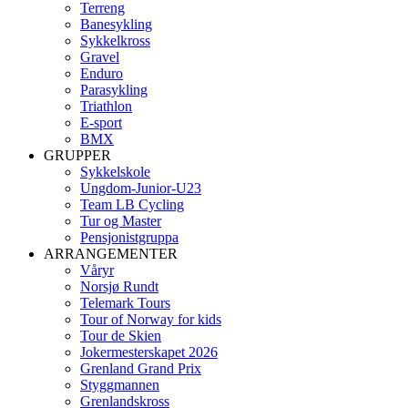
Terreng
Banesykling
Sykkelkross
Gravel
Enduro
Parasykling
Triathlon
E-sport
BMX
GRUPPER
Sykkelskole
Ungdom-Junior-U23
Team LB Cycling
Tur og Master
Pensjonistgruppa
ARRANGEMENTER
Våryr
Norsjø Rundt
Telemark Tours
Tour of Norway for kids
Tour de Skien
Jokermesterskapet 2026
Grenland Grand Prix
Styggmannen
Grenlandskross