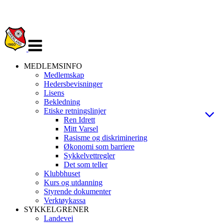
Veksle
navigasjon
MEDLEMSINFO
Medlemskap
Hedersbevisninger
Lisens
Bekledning
Etiske retningslinjer
Ren Idrett
Mitt Varsel
Rasisme og diskriminering
Økonomi som barriere
Sykkelvettregler
Det som teller
Klubbhuset
Kurs og utdanning
Styrende dokumenter
Verktøykassa
SYKKELGRENER
Landevei