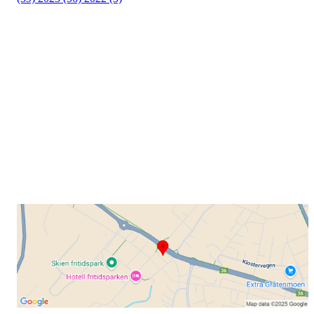
Grenland Sykleklubb
Gamle Bjørntvedtveg 11 C, 3734 Skien
Org. nr.: 871 322 902
+ 47 901 76 798
post@grenlandsk.no