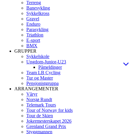
Terreng
Banesykling
Sykkelkross
Gravel
Enduro
Parasykling
Triathlon
E-sport
BMX
GRUPPER
Sykkelskole
Ungdom-Junior-U23
Påmeldinger
Team LB Cycling
Tur og Master
Pensjonistgruppa
ARRANGEMENTER
Våryr
Norsjø Rundt
Telemark Tours
Tour of Norway for kids
Tour de Skien
Jokermesterskapet 2026
Grenland Grand Prix
Styggmannen