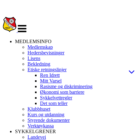
Veksle
navigasjon
MEDLEMSINFO
Medlemskap
Hedersbevisninger
Lisens
Bekledning
Etiske retningslinjer
Ren Idrett
Mitt Varsel
Rasisme og diskriminering
Økonomi som barriere
Sykkelvettregler
Det som teller
Klubbhuset
Kurs og utdanning
Styrende dokumenter
Verktøykassa
SYKKELGRENER
Landevei