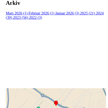
Arkiv
Mars 2026 (1)
Februar 2026 (1)
Januar 2026 (3)
2025 (21)
2024
(39)
2023 (56)
2022 (3)
Grenland Sykleklubb
Gamle Bjørntvedtveg 11 C, 3734 Skien
Org. nr.: 871 322 902
+ 47 901 76 798
post@grenlandsk.no