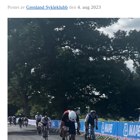
Postet av
Grenland Sykleklubb
den
4. aug 2023