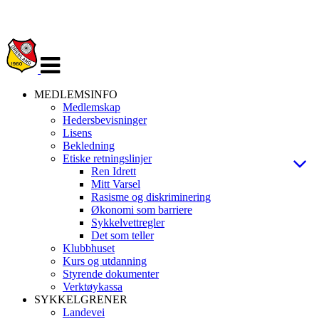
Veksle
navigasjon
MEDLEMSINFO
Medlemskap
Hedersbevisninger
Lisens
Bekledning
Etiske retningslinjer
Ren Idrett
Mitt Varsel
Rasisme og diskriminering
Økonomi som barriere
Sykkelvettregler
Det som teller
Klubbhuset
Kurs og utdanning
Styrende dokumenter
Verktøykassa
SYKKELGRENER
Landevei