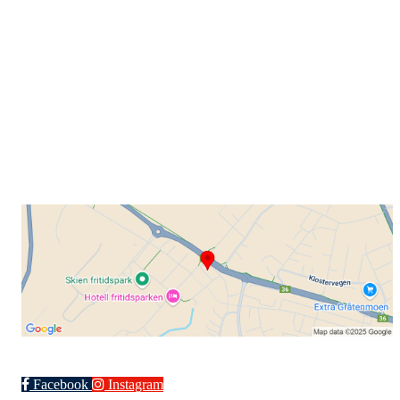
Grenland Sykleklubb
Gamle Bjørntvedtveg 11 C, 3734 Skien
Org. nr.: 871 322 902
+ 47 901 76 798
post@grenlandsk.no
Facebook
Instagram