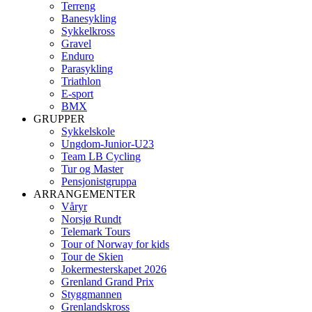
Terreng
Banesykling
Sykkelkross
Gravel
Enduro
Parasykling
Triathlon
E-sport
BMX
GRUPPER
Sykkelskole
Ungdom-Junior-U23
Team LB Cycling
Tur og Master
Pensjonistgruppa
ARRANGEMENTER
Våryr
Norsjø Rundt
Telemark Tours
Tour of Norway for kids
Tour de Skien
Jokermesterskapet 2026
Grenland Grand Prix
Styggmannen
Grenlandskross