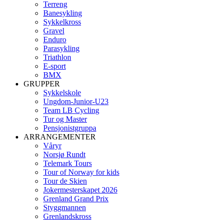
Terreng
Banesykling
Sykkelkross
Gravel
Enduro
Parasykling
Triathlon
E-sport
BMX
GRUPPER
Sykkelskole
Ungdom-Junior-U23
Team LB Cycling
Tur og Master
Pensjonistgruppa
ARRANGEMENTER
Våryr
Norsjø Rundt
Telemark Tours
Tour of Norway for kids
Tour de Skien
Jokermesterskapet 2026
Grenland Grand Prix
Styggmannen
Grenlandskross