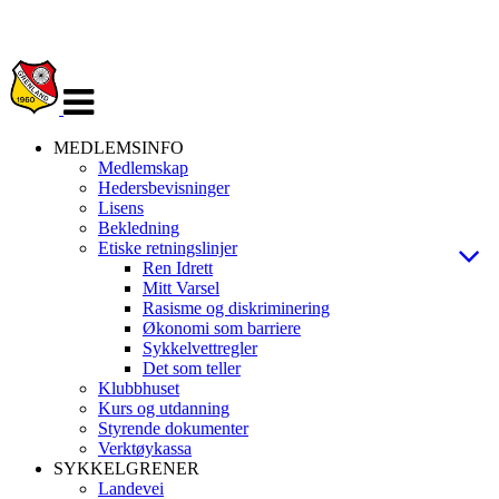
Veksle
navigasjon
MEDLEMSINFO
Medlemskap
Hedersbevisninger
Lisens
Bekledning
Etiske retningslinjer
Ren Idrett
Mitt Varsel
Rasisme og diskriminering
Økonomi som barriere
Sykkelvettregler
Det som teller
Klubbhuset
Kurs og utdanning
Styrende dokumenter
Verktøykassa
SYKKELGRENER
Landevei