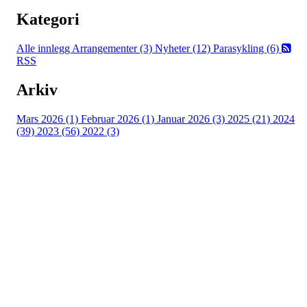
Kategori
Alle innlegg
Arrangementer (3)
Nyheter (12)
Parasykling (6)
RSS
Arkiv
Mars 2026 (1)
Februar 2026 (1)
Januar 2026 (3)
2025 (21)
2024
(39)
2023 (56)
2022 (3)
Grenland Sykleklubb
Gamle Bjørntvedtveg 11 C, 3734 Skien
Org. nr.: 871 322 902
+ 47 901 76 798
post@grenlandsk.no