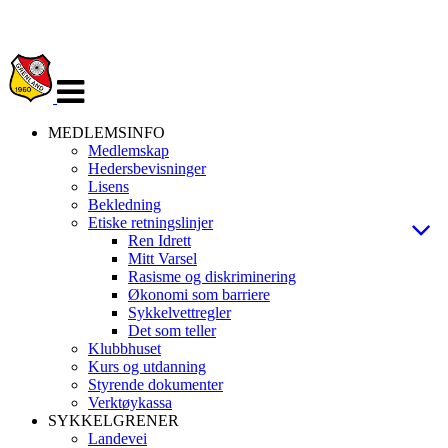
Veksle
navigasjon
MEDLEMSINFO
Medlemskap
Hedersbevisninger
Lisens
Bekledning
Etiske retningslinjer
Ren Idrett
Mitt Varsel
Rasisme og diskriminering
Økonomi som barriere
Sykkelvettregler
Det som teller
Klubbhuset
Kurs og utdanning
Styrende dokumenter
Verktøykassa
SYKKELGRENER
Landevei