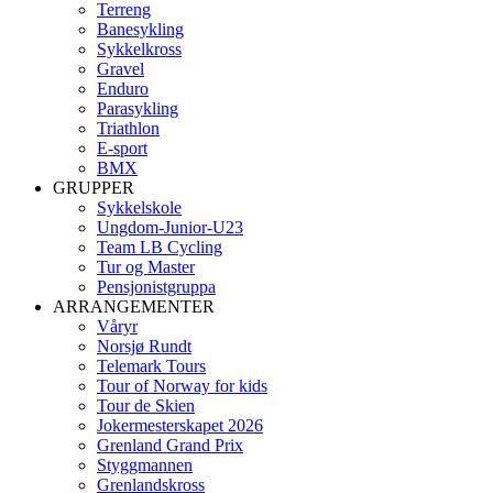
Terreng
Banesykling
Sykkelkross
Gravel
Enduro
Parasykling
Triathlon
E-sport
BMX
GRUPPER
Sykkelskole
Ungdom-Junior-U23
Team LB Cycling
Tur og Master
Pensjonistgruppa
ARRANGEMENTER
Våryr
Norsjø Rundt
Telemark Tours
Tour of Norway for kids
Tour de Skien
Jokermesterskapet 2026
Grenland Grand Prix
Styggmannen
Grenlandskross