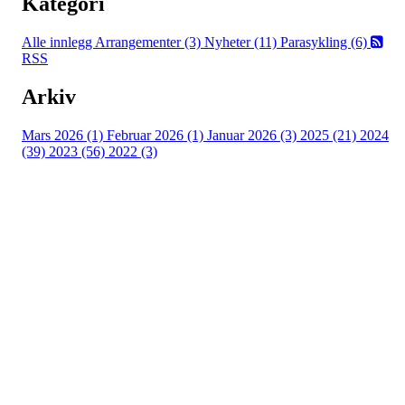
Kategori
Alle innlegg
Arrangementer (3)
Nyheter (11)
Parasykling (6)
RSS
Arkiv
Mars 2026 (1)
Februar 2026 (1)
Januar 2026 (3)
2025 (21)
2024
(39)
2023 (56)
2022 (3)
Grenland Sykleklubb
Gamle Bjørntvedtveg 11 C, 3734 Skien
Org. nr.: 871 322 902
+ 47 901 76 798
post@grenlandsk.no