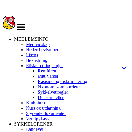
Veksle
navigasjon
MEDLEMSINFO
Medlemskap
Hedersbevisninger
Lisens
Bekledning
Etiske retningslinjer
Ren Idrett
Mitt Varsel
Rasisme og diskriminering
Økonomi som barriere
Sykkelvettregler
Det som teller
Klubbhuset
Kurs og utdanning
Styrende dokumenter
Verktøykassa
SYKKELGRENER
Landevei