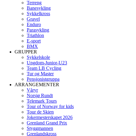
Terreng
Banesykling
Sykkelkross
Gravel
Enduro
Parasykling
Triathlon
E-sport
BMX
GRUPPER
Sykkelskole
Ungdom-Junior-U23
Team LB Cycling
Tur og Master
Pensjonistgruppa
ARRANGEMENTER
Våryr
Norsjø Rundt
Telemark Tours
Tour of Norway for kids
Tour de Skien
Jokermesterskapet 2026
Grenland Grand Prix
Styggmannen
Grenlandskross