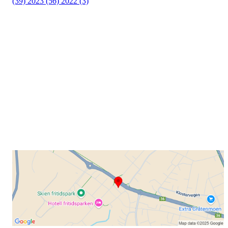
(39)
2023 (56)
2022 (3)
Grenland Sykleklubb
Gamle Bjørntvedtveg 11 C, 3734 Skien
Org. nr.: 871 322 902
+ 47 901 76 798
post@grenlandsk.no