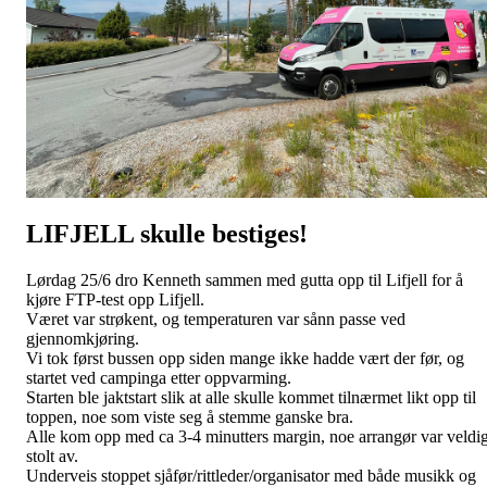
LIFJELL skulle bestiges!
Lørdag 25/6 dro Kenneth sammen med gutta opp til Lifjell for å
kjøre FTP-test opp Lifjell.
Været var strøkent, og temperaturen var sånn passe ved
gjennomkjøring.
Vi tok først bussen opp siden mange ikke hadde vært der før, og
startet ved campinga etter oppvarming.
Starten ble jaktstart slik at alle skulle kommet tilnærmet likt opp til
toppen, noe som viste seg å stemme ganske bra.
Alle kom opp med ca 3-4 minutters margin, noe arrangør var veldi
stolt av.
Underveis stoppet sjåfør/rittleder/organisator med både musikk og