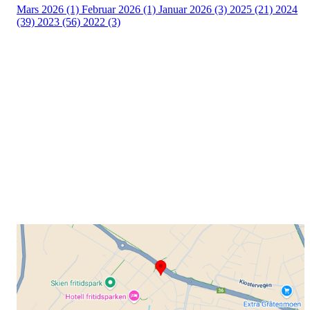
Mars 2026 (1)
Februar 2026 (1)
Januar 2026 (3)
2025 (21)
2024
(39)
2023 (56)
2022 (3)
Grenland Sykleklubb
Gamle Bjørntvedtveg 11 C, 3734 Skien
Org. nr.: 871 322 902
+ 47 901 76 798
post@grenlandsk.no