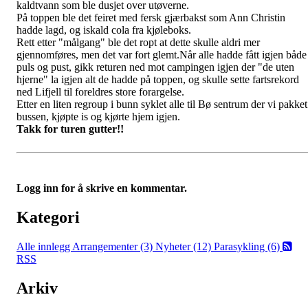
kaldtvann som ble dusjet over utøverne.
På toppen ble det feiret med fersk gjærbakst som Ann Christin
hadde lagd, og iskald cola fra kjøleboks.
Rett etter "målgang" ble det ropt at dette skulle aldri mer
gjennomføres, men det var fort glemt.Når alle hadde fått igjen både
puls og pust, gikk returen ned mot campingen igjen der "de uten
hjerne" la igjen alt de hadde på toppen, og skulle sette fartsrekord
ned Lifjell til foreldres store forargelse.
Etter en liten regroup i bunn syklet alle til Bø sentrum der vi pakket
bussen, kjøpte is og kjørte hjem igjen.
Takk for turen gutter!!
Logg inn for å skrive en kommentar.
Kategori
Alle innlegg
Arrangementer (3)
Nyheter (12)
Parasykling (6)
RSS
Arkiv