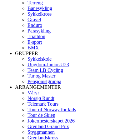
Terreng
Banesykling
Sykkelkross
Gravel
Enduro
Parasykling
Triathlon
E-sport
BMX
GRUPPER
Sykkelskole
Ungdom-Junior-U23
Team LB Cycling
Tur og Master
Pensjonistgruppa
ARRANGEMENTER
Våryr
Norsjø Rundt
Telemark Tours
Tour of Norway for kids
Tour de Skien
Jokermesterskapet 2026
Grenland Grand Prix
Styggmannen
Grenlandskross