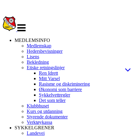
Veksle
navigasjon
MEDLEMSINFO
Medlemskap
Hedersbevisninger
Lisens
Bekledning
Etiske retningslinjer
Ren Idrett
Mitt Varsel
Rasisme og diskriminering
Økonomi som barriere
Sykkelvettregler
Det som teller
Klubbhuset
Kurs og utdanning
Styrende dokumenter
Verktøykassa
SYKKELGRENER
Landevei