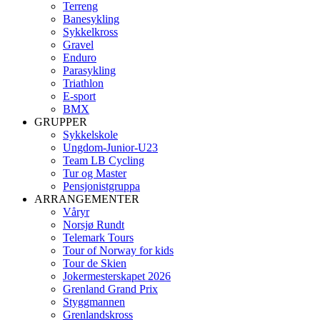
Terreng
Banesykling
Sykkelkross
Gravel
Enduro
Parasykling
Triathlon
E-sport
BMX
GRUPPER
Sykkelskole
Ungdom-Junior-U23
Team LB Cycling
Tur og Master
Pensjonistgruppa
ARRANGEMENTER
Våryr
Norsjø Rundt
Telemark Tours
Tour of Norway for kids
Tour de Skien
Jokermesterskapet 2026
Grenland Grand Prix
Styggmannen
Grenlandskross