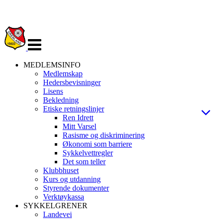
Veksle
navigasjon
MEDLEMSINFO
Medlemskap
Hedersbevisninger
Lisens
Bekledning
Etiske retningslinjer
Ren Idrett
Mitt Varsel
Rasisme og diskriminering
Økonomi som barriere
Sykkelvettregler
Det som teller
Klubbhuset
Kurs og utdanning
Styrende dokumenter
Verktøykassa
SYKKELGRENER
Landevei