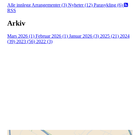
Alle innlegg
Arrangementer (3)
Nyheter (12)
Parasykling (6)
RSS
Arkiv
Mars 2026 (1)
Februar 2026 (1)
Januar 2026 (3)
2025 (21)
2024
(39)
2023 (56)
2022 (3)
Grenland Sykleklubb
Gamle Bjørntvedtveg 11 C, 3734 Skien
Org. nr.: 871 322 902
+ 47 901 76 798
post@grenlandsk.no