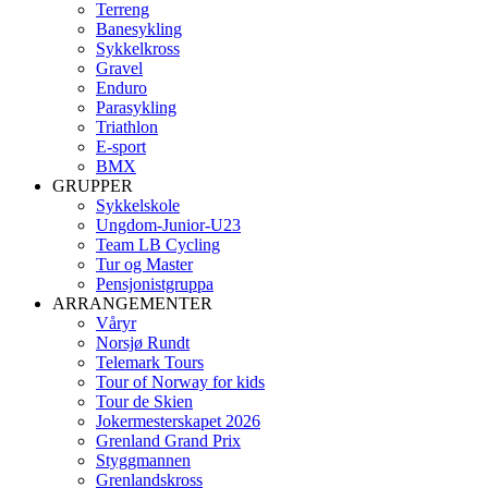
Terreng
Banesykling
Sykkelkross
Gravel
Enduro
Parasykling
Triathlon
E-sport
BMX
GRUPPER
Sykkelskole
Ungdom-Junior-U23
Team LB Cycling
Tur og Master
Pensjonistgruppa
ARRANGEMENTER
Våryr
Norsjø Rundt
Telemark Tours
Tour of Norway for kids
Tour de Skien
Jokermesterskapet 2026
Grenland Grand Prix
Styggmannen
Grenlandskross