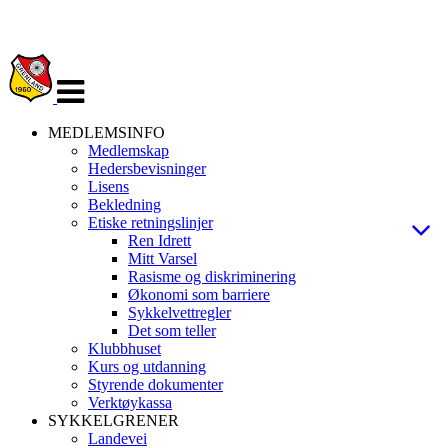
Veksle
navigasjon
MEDLEMSINFO
Medlemskap
Hedersbevisninger
Lisens
Bekledning
Etiske retningslinjer
Ren Idrett
Mitt Varsel
Rasisme og diskriminering
Økonomi som barriere
Sykkelvettregler
Det som teller
Klubbhuset
Kurs og utdanning
Styrende dokumenter
Verktøykassa
SYKKELGRENER
Landevei