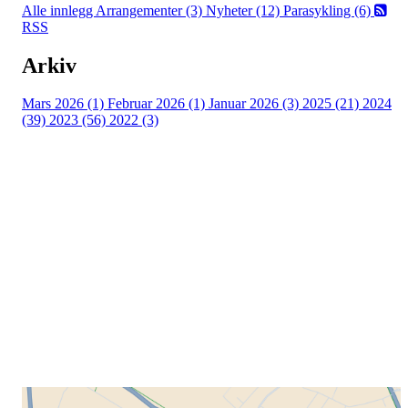
Alle innlegg
Arrangementer (3)
Nyheter (12)
Parasykling (6)
RSS
Arkiv
Mars 2026 (1)
Februar 2026 (1)
Januar 2026 (3)
2025 (21)
2024
(39)
2023 (56)
2022 (3)
Grenland Sykleklubb
Gamle Bjørntvedtveg 11 C, 3734 Skien
Org. nr.: 871 322 902
+ 47 901 76 798
post@grenlandsk.no