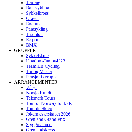
Terreng
Banesykling
Sykkelkross
Gravel
Enduro
Parasykling
Triathlon
E-sport
BMX
GRUPPER
Sykkelskole
Ungdom-Junior-U23
Team LB Cycling
Tur og Master
Pensjonistgruppa
ARRANGEMENTER
Våryr
Norsjø Rundt
Telemark Tours
Tour of Norway for kids
Tour de Skien
Jokermesterskapet 2026
Grenland Grand Prix
Styggmannen
Grenlandskross