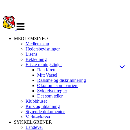
Veksle
navigasjon
MEDLEMSINFO
Medlemskap
Hedersbevisninger
Lisens
Bekledning
Etiske retningslinjer
Ren Idrett
Mitt Varsel
Rasisme og diskriminering
Økonomi som barriere
Sykkelvettregler
Det som teller
Klubbhuset
Kurs og utdanning
Styrende dokumenter
Verktøykassa
SYKKELGRENER
Landevei