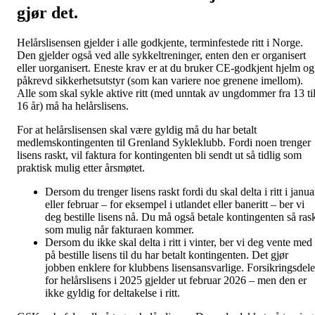
gjør det.
Helårslisensen gjelder i alle godkjente, terminfestede ritt i Norge.
Den gjelder også ved alle sykkeltreninger, enten den er organisert
eller uorganisert. Eneste krav er at du bruker CE-godkjent hjelm og
påkrevd sikkerhetsutstyr (som kan variere noe grenene imellom).
Alle som skal sykle aktive ritt (med unntak av ungdommer fra 13 ti
16 år) må ha helårslisens.
For at helårslisensen skal være gyldig må du har betalt
medlemskontingenten til Grenland Sykleklubb. Fordi noen trenger
lisens raskt, vil faktura for kontingenten bli sendt ut så tidlig som
praktisk mulig etter årsmøtet.
Dersom du trenger lisens raskt fordi du skal delta i ritt i janua
eller februar – for eksempel i utlandet eller baneritt – ber vi
deg bestille lisens nå. Du må også betale kontingenten så ras
som mulig når fakturaen kommer.
Dersom du ikke skal delta i ritt i vinter, ber vi deg vente med
på bestille lisens til du har betalt kontingenten. Det gjør
jobben enklere for klubbens lisensansvarlige. Forsikringsdel
for helårslisens i 2025 gjelder ut februar 2026 – men den er
ikke gyldig for deltakelse i ritt.