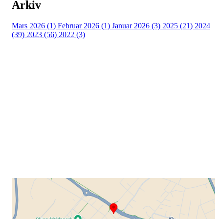
Arkiv
Mars 2026 (1)
Februar 2026 (1)
Januar 2026 (3)
2025 (21)
2024
(39)
2023 (56)
2022 (3)
Grenland Sykleklubb
Gamle Bjørntvedtveg 11 C, 3734 Skien
Org. nr.: 871 322 902
+ 47 901 76 798
post@grenlandsk.no