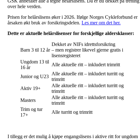
GSK anbefaler alle å tegne helårslisens. Da er du dekket på trening
over hele verden.
Prisen for helårslisens øker i 2026. Ifølge Norges Cykleforbund er
årsaken økt bruk av forsikringsdelen.
Les mer om det her.
Dette er aktuelle helårslisenser for forskjellige aldersklasser:
Dekket av NIFs idrettsforsikring
Barn 3 til 12 år
– men registrer likevel gjerne gratis i
lisensregisteret
Ungdom 13 til
Alle aktuelle ritt – inkludert trimritt
16 år
Alle aktuelle ritt – inkludert turritt og
Junior og U23
trimritt
Alle aktuelle ritt – inkludert turritt og
Aktiv 19+
trimritt
Alle aktuelle ritt – inkludert turritt og
Masters
trimritt
Trim og tur
Alle turritt og trimritt
17+
I tillegg er det mulig å kjøpe engangslisens i aktive ritt for ungdom